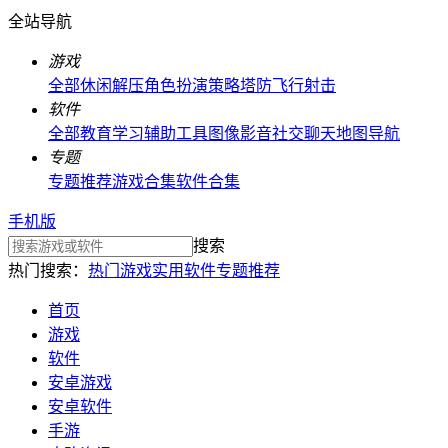
全站导航
游戏
全部
休闲解压
角色扮演
策略塔防
飞行射击
软件
全部
教育学习
辅助工具
图像影音
社交聊天
地图导航
专题
专题推荐
游戏合集
软件合集
手机版
搜索
热门搜索：
热门游戏
实用软件
专题推荐
首页
游戏
软件
安卓游戏
安卓软件
手游