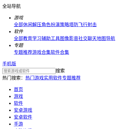
全站导航
游戏
全部
休闲解压
角色扮演
策略塔防
飞行射击
软件
全部
教育学习
辅助工具
图像影音
社交聊天
地图导航
专题
专题推荐
游戏合集
软件合集
手机版
搜索
热门搜索：
热门游戏
实用软件
专题推荐
首页
游戏
软件
安卓游戏
安卓软件
手游