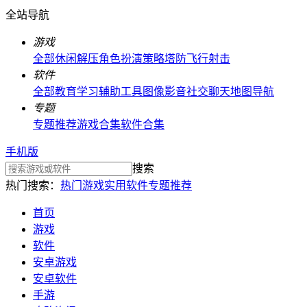
全站导航
游戏
全部
休闲解压
角色扮演
策略塔防
飞行射击
软件
全部
教育学习
辅助工具
图像影音
社交聊天
地图导航
专题
专题推荐
游戏合集
软件合集
手机版
搜索
热门搜索：
热门游戏
实用软件
专题推荐
首页
游戏
软件
安卓游戏
安卓软件
手游