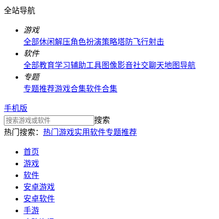
全站导航
游戏
全部
休闲解压
角色扮演
策略塔防
飞行射击
软件
全部
教育学习
辅助工具
图像影音
社交聊天
地图导航
专题
专题推荐
游戏合集
软件合集
手机版
搜索
热门搜索：
热门游戏
实用软件
专题推荐
首页
游戏
软件
安卓游戏
安卓软件
手游