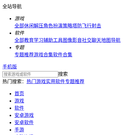
全站导航
游戏
全部
休闲解压
角色扮演
策略塔防
飞行射击
软件
全部
教育学习
辅助工具
图像影音
社交聊天
地图导航
专题
专题推荐
游戏合集
软件合集
手机版
搜索
热门搜索：
热门游戏
实用软件
专题推荐
首页
游戏
软件
安卓游戏
安卓软件
手游