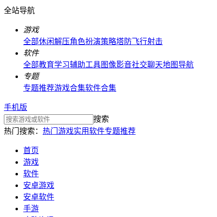
全站导航
游戏
全部
休闲解压
角色扮演
策略塔防
飞行射击
软件
全部
教育学习
辅助工具
图像影音
社交聊天
地图导航
专题
专题推荐
游戏合集
软件合集
手机版
搜索
热门搜索：
热门游戏
实用软件
专题推荐
首页
游戏
软件
安卓游戏
安卓软件
手游