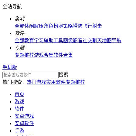
全站导航
游戏
全部
休闲解压
角色扮演
策略塔防
飞行射击
软件
全部
教育学习
辅助工具
图像影音
社交聊天
地图导航
专题
专题推荐
游戏合集
软件合集
手机版
搜索
热门搜索：
热门游戏
实用软件
专题推荐
首页
游戏
软件
安卓游戏
安卓软件
手游