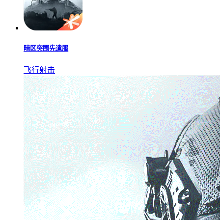
暗区突围先遣服
飞行射击