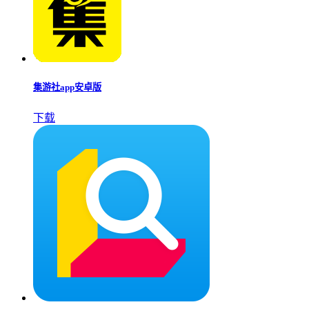
集游社app安卓版
下载