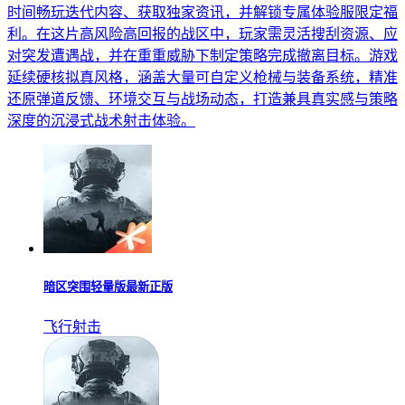
时间畅玩迭代内容、获取独家资讯，并解锁专属体验服限定福
利。在这片高风险高回报的战区中，玩家需灵活搜刮资源、应
对突发遭遇战，并在重重威胁下制定策略完成撤离目标。游戏
延续硬核拟真风格，涵盖大量可自定义枪械与装备系统，精准
还原弹道反馈、环境交互与战场动态，打造兼具真实感与策略
深度的沉浸式战术射击体验。
暗区突围轻量版最新正版
飞行射击