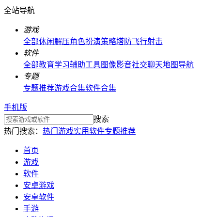
全站导航
游戏
全部
休闲解压
角色扮演
策略塔防
飞行射击
软件
全部
教育学习
辅助工具
图像影音
社交聊天
地图导航
专题
专题推荐
游戏合集
软件合集
手机版
搜索
热门搜索：
热门游戏
实用软件
专题推荐
首页
游戏
软件
安卓游戏
安卓软件
手游