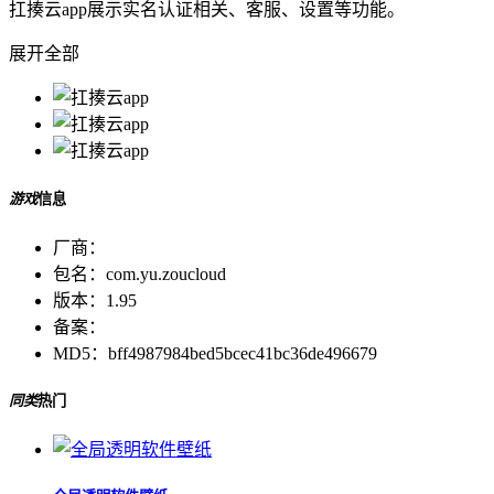
扛揍云app展示实名认证相关、客服、设置等功能。
展开全部
游戏
信息
厂商：
包名：
com.yu.zoucloud
版本：
1.95
备案：
MD5：
bff4987984bed5bcec41bc36de496679
同类
热门