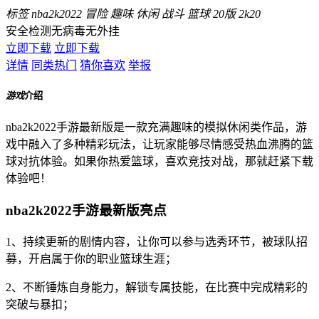
标签
nba2k2022
冒险
趣味
休闲
战斗
篮球
20版
2k20
安全检测
无病毒
无外挂
立即下载
立即下载
详情
同类热门
猜你喜欢
举报
游戏
介绍
nba2k2022手游最新版是一款充满趣味的模拟休闲类作品，游
戏中融入了多种精彩玩法，让玩家能够尽情感受热血沸腾的篮
球对抗体验。如果你热爱篮球，喜欢竞技对战，那就赶紧下载
体验吧！
nba2k2022手游最新版亮点
1、持续更新的剧情内容，让你可以参与选秀环节，被球队招
募，开启属于你的职业篮球生涯；
2、不断锤炼自身能力，解锁专属技能，在比赛中完成精彩的
突破与暴扣；