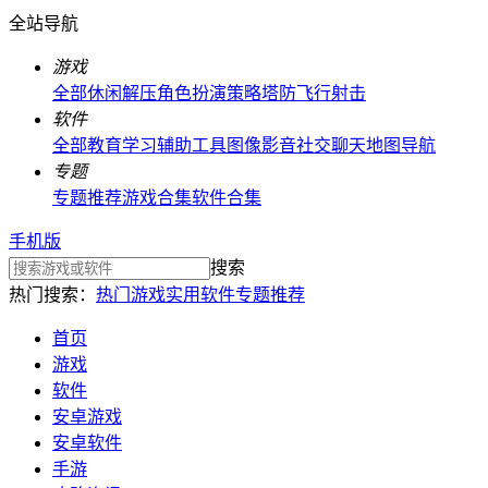
全站导航
游戏
全部
休闲解压
角色扮演
策略塔防
飞行射击
软件
全部
教育学习
辅助工具
图像影音
社交聊天
地图导航
专题
专题推荐
游戏合集
软件合集
手机版
搜索
热门搜索：
热门游戏
实用软件
专题推荐
首页
游戏
软件
安卓游戏
安卓软件
手游