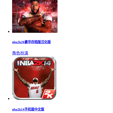
nba2k20豪华存档版汉化版
角色扮演
nba2k14手机版中文版