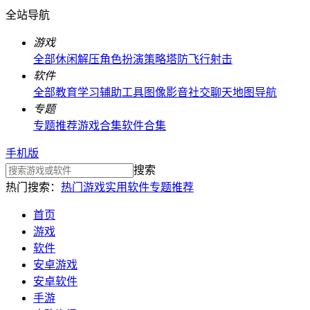
全站导航
游戏
全部
休闲解压
角色扮演
策略塔防
飞行射击
软件
全部
教育学习
辅助工具
图像影音
社交聊天
地图导航
专题
专题推荐
游戏合集
软件合集
手机版
搜索
热门搜索：
热门游戏
实用软件
专题推荐
首页
游戏
软件
安卓游戏
安卓软件
手游