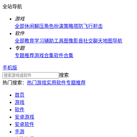
全站导航
游戏
全部
休闲解压
角色扮演
策略塔防
飞行射击
软件
全部
教育学习
辅助工具
图像影音
社交聊天
地图导航
专题
专题推荐
游戏合集
软件合集
手机版
搜索
热门搜索：
热门游戏
实用软件
专题推荐
首页
游戏
软件
安卓游戏
安卓软件
手游