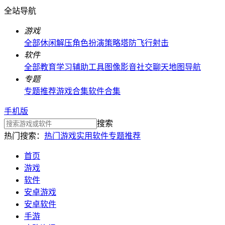
全站导航
游戏
全部
休闲解压
角色扮演
策略塔防
飞行射击
软件
全部
教育学习
辅助工具
图像影音
社交聊天
地图导航
专题
专题推荐
游戏合集
软件合集
手机版
搜索
热门搜索：
热门游戏
实用软件
专题推荐
首页
游戏
软件
安卓游戏
安卓软件
手游