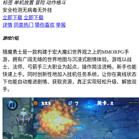
标签
单机放置
冒险
动作格斗
安全检测
无病毒
无外挂
立即下载
立即下载
详情
同类热门
猜你喜欢
举报
游戏
介绍
猎魔勇士是一款构建于宏大魔幻世界观之上的MMORPG手
游，拥有广阔无缝的世界地图与沉浸式剧情体验。游戏以战
士、法师、弓箭手三大职业为起点，操作简洁流畅，新手也能
快速上手。同时创新性地加入挂机任务系统，让你在离线状态
下也能自动推进剧情、获取资源，真正实现轻松升级、解放双
手。