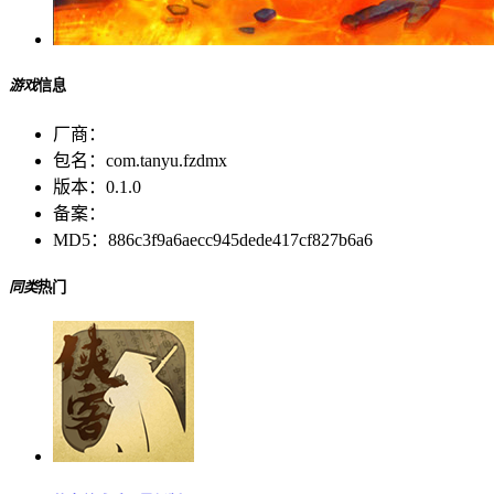
游戏
信息
厂商：
包名：
com.tanyu.fzdmx
版本：
0.1.0
备案：
MD5：
886c3f9a6aecc945dede417cf827b6a6
同类
热门