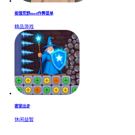
挨饿荒野mod作弊菜单
精品游戏
密室出走
休闲益智