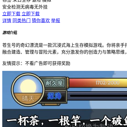
标签
末日生存
冒险
模拟
安全检测
无病毒
无外挂
立即下载
立即下载
详情
同类热门
猜你喜欢
举报
游戏
介绍
苍生号的奇幻漂流是一款沉浸式海上生存模拟游戏。你将亲手
融合建造、管理与冒险元素，充分激发你的创造力与策略思维
友情提示：不看广告即可获得奖励