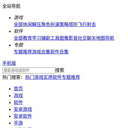
全站导航
游戏
全部
休闲解压
角色扮演
策略塔防
飞行射击
软件
全部
教育学习
辅助工具
图像影音
社交聊天
地图导航
专题
专题推荐
游戏合集
软件合集
手机版
搜索
热门搜索：
热门游戏
实用软件
专题推荐
首页
游戏
软件
安卓游戏
安卓软件
手游