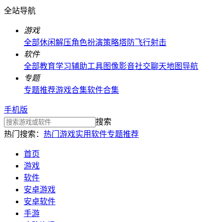
全站导航
游戏
全部
休闲解压
角色扮演
策略塔防
飞行射击
软件
全部
教育学习
辅助工具
图像影音
社交聊天
地图导航
专题
专题推荐
游戏合集
软件合集
手机版
搜索
热门搜索：
热门游戏
实用软件
专题推荐
首页
游戏
软件
安卓游戏
安卓软件
手游