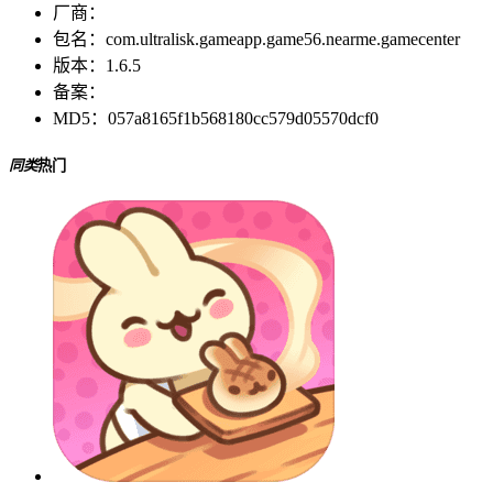
厂商：
包名：
com.ultralisk.gameapp.game56.nearme.gamecenter
版本：
1.6.5
备案：
MD5：
057a8165f1b568180cc579d05570dcf0
同类
热门