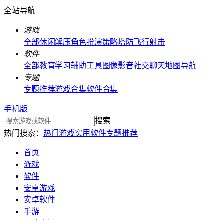
全站导航
游戏
全部
休闲解压
角色扮演
策略塔防
飞行射击
软件
全部
教育学习
辅助工具
图像影音
社交聊天
地图导航
专题
专题推荐
游戏合集
软件合集
手机版
搜索
热门搜索：
热门游戏
实用软件
专题推荐
首页
游戏
软件
安卓游戏
安卓软件
手游