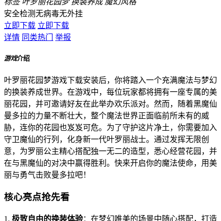
标签
叶罗丽花园梦
换装养成
魔幻风格
安全检测
无病毒
无外挂
立即下载
立即下载
详情
同类热门
举报
游戏
介绍
叶罗丽花园梦游戏下载安装后，你将踏入一个充满魔法与梦幻
的换装养成世界。在游戏中，每位玩家都将拥有一座专属的美
丽花园，并可邀请好友在此举办欢乐派对。然而，随着黑魔仙
曼多拉的力量不断壮大，整个魔法世界正面临前所未有的威
胁，连你的花园也岌岌可危。为了守护这片净土，你需要加入
守卫魔仙的行列，化身新一代叶罗丽战士。通过发挥无限创
意，为罗丽公主精心搭配独一无二的造型，悉心经营花园，并
在与黑魔仙的对决中赢得胜利。快来开启你的魔法使命，用美
丽与勇气击败曼多拉吧！
核心亮点抢先看
1.
极致自由的换装体验
：在梦幻唯美的场景中随心搭配，打造