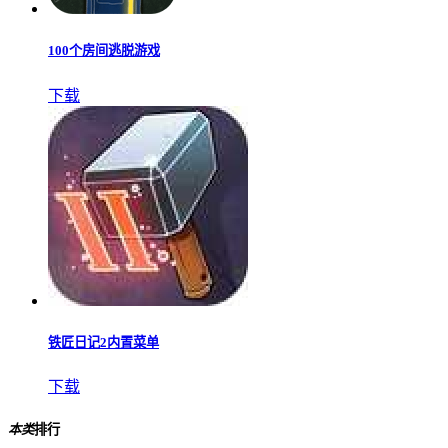
100个房间逃脱游戏
下载
铁匠日记2内置菜单
下载
本类
排行