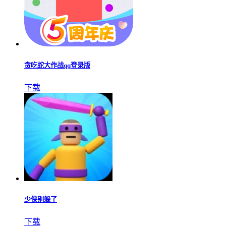
贪吃蛇大作战qq登录版
下载
少侠别躲了
下载