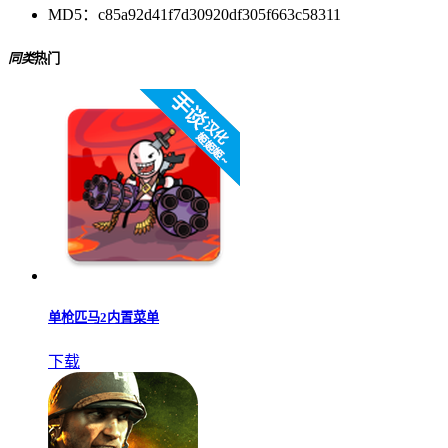
MD5：
c85a92d41f7d30920df305f663c58311
同类
热门
单枪匹马2内置菜单
下载