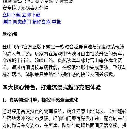
标签
登山飞车3
赛车竞速
车辆改装
安全检测
无病毒
无外挂
立即下载
立即下载
详情
同类热门
猜你喜欢
举报
游戏
介绍
登山飞车3官方正版下载是一款融合越野竞速与深度改装玩法
的高人气手游。玩家将在游戏中驾驶可自由组装升级的赛车，
穿越城市街道、险峻山路、炙热沙漠与冰封雪山等多样化赛
道，通过精细调校车辆性能，在极限地形中完成漂移、飞跃与
精准落地，体验兼具策略性与操作感的快节奏闯关乐趣。
四大核心特色，打造沉浸式越野竞速体验
1、真实物理引擎，操控手感全面进化
游戏采用高度拟真的物理系统，精准还原山地爬坡、空中翻转
与落地缓冲的动态反馈。轻触油门即可爆发加速，配合刹车与
方向微调车身姿态，在断崖、陡坡与崎岖路面间灵活穿梭。操