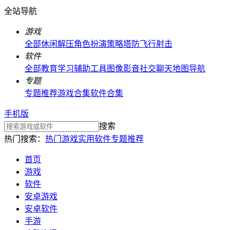
全站导航
游戏
全部
休闲解压
角色扮演
策略塔防
飞行射击
软件
全部
教育学习
辅助工具
图像影音
社交聊天
地图导航
专题
专题推荐
游戏合集
软件合集
手机版
搜索
热门搜索：
热门游戏
实用软件
专题推荐
首页
游戏
软件
安卓游戏
安卓软件
手游