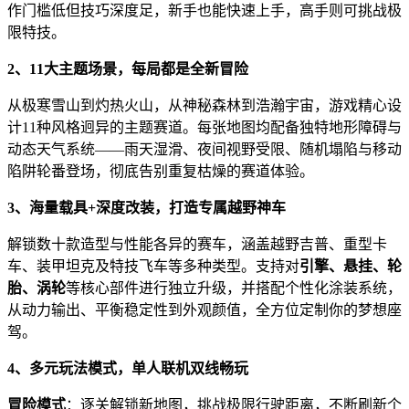
作门槛低但技巧深度足，新手也能快速上手，高手则可挑战极
限特技。
2、11大主题场景，每局都是全新冒险
从极寒雪山到灼热火山，从神秘森林到浩瀚宇宙，游戏精心设
计11种风格迥异的主题赛道。每张地图均配备独特地形障碍与
动态天气系统——雨天湿滑、夜间视野受限、随机塌陷与移动
陷阱轮番登场，彻底告别重复枯燥的赛道体验。
3、海量载具+深度改装，打造专属越野神车
解锁数十款造型与性能各异的赛车，涵盖越野吉普、重型卡
车、装甲坦克及特技飞车等多种类型。支持对
引擎、悬挂、轮
胎、涡轮
等核心部件进行独立升级，并搭配个性化涂装系统，
从动力输出、平衡稳定性到外观颜值，全方位定制你的梦想座
驾。
4、多元玩法模式，单人联机双线畅玩
冒险模式
：逐关解锁新地图，挑战极限行驶距离，不断刷新个