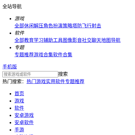
全站导航
游戏
全部
休闲解压
角色扮演
策略塔防
飞行射击
软件
全部
教育学习
辅助工具
图像影音
社交聊天
地图导航
专题
专题推荐
游戏合集
软件合集
手机版
搜索
热门搜索：
热门游戏
实用软件
专题推荐
首页
游戏
软件
安卓游戏
安卓软件
手游