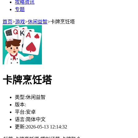
攻略资讯
专题
首页
>
游戏
>
休闲益智
>
卡牌烹饪塔
卡牌烹饪塔
类型:
休闲益智
版本:
平台:
安卓
语言:
简体中文
更新:
2026-05-13 12:14:32