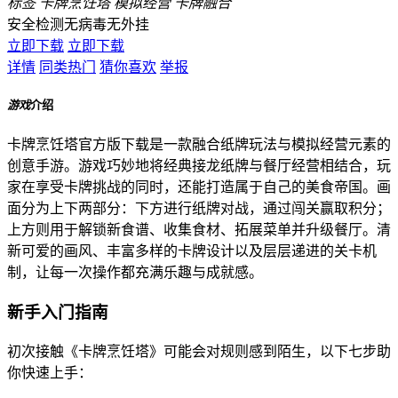
标签
卡牌烹饪塔
模拟经营
卡牌融合
安全检测
无病毒
无外挂
立即下载
立即下载
详情
同类热门
猜你喜欢
举报
游戏
介绍
卡牌烹饪塔官方版下载是一款融合纸牌玩法与模拟经营元素的
创意手游。游戏巧妙地将经典接龙纸牌与餐厅经营相结合，玩
家在享受卡牌挑战的同时，还能打造属于自己的美食帝国。画
面分为上下两部分：下方进行纸牌对战，通过闯关赢取积分；
上方则用于解锁新食谱、收集食材、拓展菜单并升级餐厅。清
新可爱的画风、丰富多样的卡牌设计以及层层递进的关卡机
制，让每一次操作都充满乐趣与成就感。
新手入门指南
初次接触《卡牌烹饪塔》可能会对规则感到陌生，以下七步助
你快速上手：