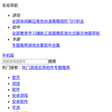
全站导航
游戏
全部
休闲解压
角色扮演
策略塔防
飞行射击
软件
全部
教育学习
辅助工具
图像影音
社交聊天
地图导航
专题
专题推荐
游戏合集
软件合集
手机版
搜索
热门搜索：
热门游戏
实用软件
专题推荐
首页
游戏
软件
安卓游戏
安卓软件
手游