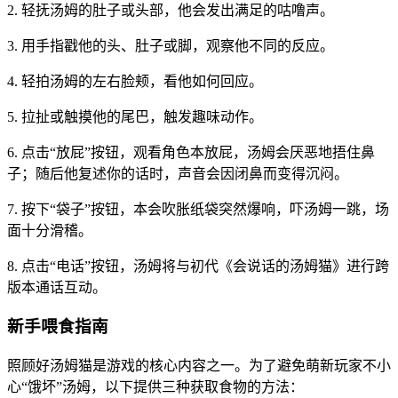
2. 轻抚汤姆的肚子或头部，他会发出满足的咕噜声。
3. 用手指戳他的头、肚子或脚，观察他不同的反应。
4. 轻拍汤姆的左右脸颊，看他如何回应。
5. 拉扯或触摸他的尾巴，触发趣味动作。
6. 点击“放屁”按钮，观看角色本放屁，汤姆会厌恶地捂住鼻
子；随后他复述你的话时，声音会因闭鼻而变得沉闷。
7. 按下“袋子”按钮，本会吹胀纸袋突然爆响，吓汤姆一跳，场
面十分滑稽。
8. 点击“电话”按钮，汤姆将与初代《会说话的汤姆猫》进行跨
版本通话互动。
新手喂食指南
照顾好汤姆猫是游戏的核心内容之一。为了避免萌新玩家不小
心“饿坏”汤姆，以下提供三种获取食物的方法：