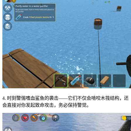
4. 时刻警惕嗜血鲨鱼的袭击——它们不仅会啃咬木筏结构，还
会直接对你发起致命攻击，务必保持警觉。