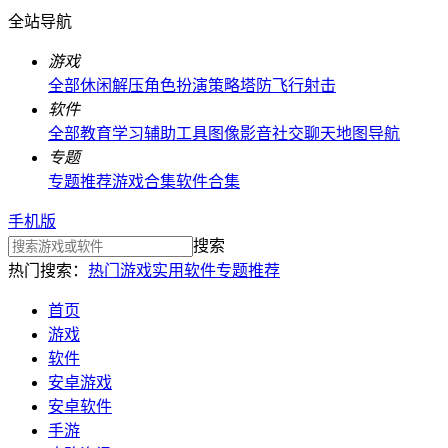
全站导航
游戏
全部
休闲解压
角色扮演
策略塔防
飞行射击
软件
全部
教育学习
辅助工具
图像影音
社交聊天
地图导航
专题
专题推荐
游戏合集
软件合集
手机版
搜索
热门搜索：
热门游戏
实用软件
专题推荐
首页
游戏
软件
安卓游戏
安卓软件
手游