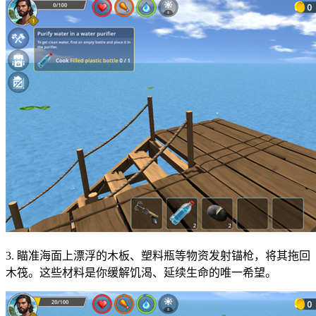
3. 瞄准海面上漂浮的木板、塑料瓶等物资发射锚枪，将其拖回
木筏。这些材料是你缓解饥渴、延续生命的唯一希望。