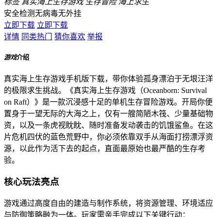
标签
真实海上生存游戏
生存冒险
海上求生
安全检测
无病毒
无外挂
立即下载
立即下载
详情
同类热门
猜你喜欢
举报
游戏
介绍
真实海上生存游戏手机版下载，带你体验孤身漂泊于无垠汪洋
的极限求生挑战。《真实海上生存游戏（Oceanborn: Survival
on Raft）》是一款沉浸感十足的单机生存冒险游戏。开局你便
置身于一望无际的大海之上，仅有一艘简陋木筏、少量基础物
资，以及一条虎视眈眈、随时准备发动袭击的饥饿鲨鱼。在这
片危机四伏的蓝色荒野中，你必须依靠双手从海面打捞漂浮资
源，以此作为活下去的起点，直面最原始也最严酷的生存考
验。
核心玩法亮点
游戏通过高度自由的建造与制作系统，将资源管理、环境适应
与防御策略融为一体。玩家需亲手完成以下关键行动：