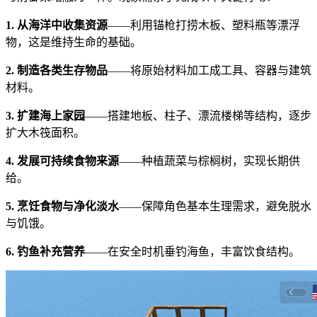
1. 从海洋中收集资源
——利用锚枪打捞木板、塑料瓶等漂浮
物，这是维持生命的基础。
2. 制造各类生存物品
——将原始材料加工成工具、容器与建筑
材料。
3. 扩建海上家园
——搭建地板、柱子、漂流楼梯等结构，逐步
扩大木筏面积。
4. 发展可持续食物来源
——种植蔬菜与棕榈树，实现长期供
给。
5. 烹饪食物与净化淡水
——保障角色基本生理需求，避免脱水
与饥饿。
6. 钓鱼补充营养
——在安全时机垂钓海鱼，丰富饮食结构。