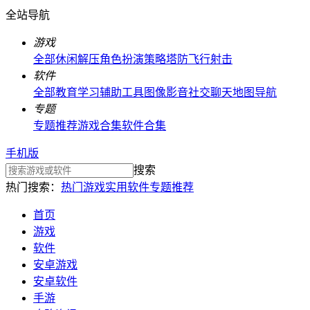
全站导航
游戏
全部
休闲解压
角色扮演
策略塔防
飞行射击
软件
全部
教育学习
辅助工具
图像影音
社交聊天
地图导航
专题
专题推荐
游戏合集
软件合集
手机版
搜索
热门搜索：
热门游戏
实用软件
专题推荐
首页
游戏
软件
安卓游戏
安卓软件
手游