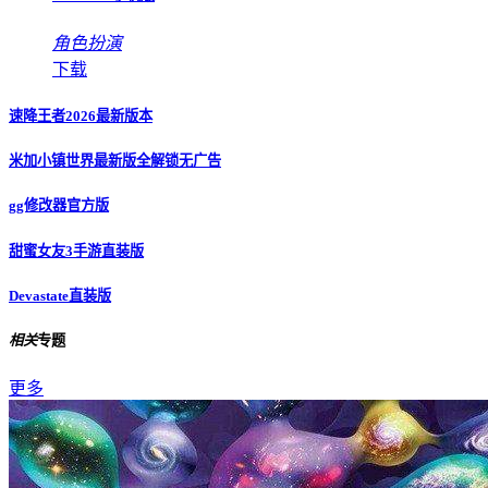
角色扮演
下载
速降王者2026最新版本
米加小镇世界最新版全解锁无广告
gg修改器官方版
甜蜜女友3手游直装版
Devastate直装版
相关
专题
更多