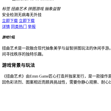
标签
扭曲艺术
拼图游戏
抽象益智
安全检测
无病毒
无外挂
立即下载
立即下载
详情
同类热门
举报
游戏
介绍
扭曲艺术是一款融合现代抽象美学与益智拼图玩法的休闲手游
间寻找秩序的独特乐趣。
游戏背景与玩法
《扭曲艺术》由Emm Game匠心打造并独家发行，是一款
因色彩浓烈、图案相近而颇具挑战性，需要你静心观察、耐心