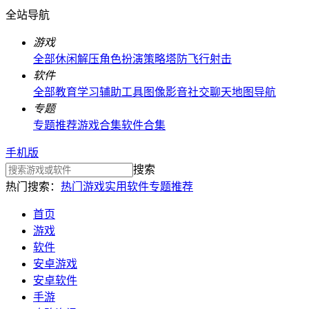
全站导航
游戏
全部
休闲解压
角色扮演
策略塔防
飞行射击
软件
全部
教育学习
辅助工具
图像影音
社交聊天
地图导航
专题
专题推荐
游戏合集
软件合集
手机版
搜索
热门搜索：
热门游戏
实用软件
专题推荐
首页
游戏
软件
安卓游戏
安卓软件
手游