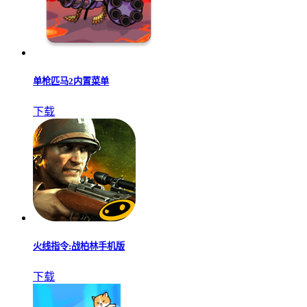
单枪匹马2内置菜单
下载
火线指令:战柏林手机版
下载