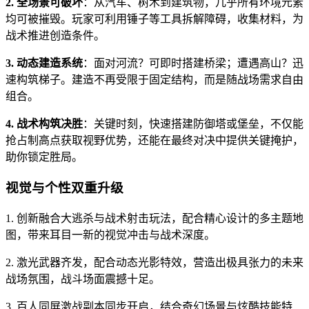
2. 全场景可破坏
：从汽车、树木到建筑物，几乎所有环境元素
均可被摧毁。玩家可利用锤子等工具拆解障碍，收集材料，为
战术推进创造条件。
3. 动态建造系统
：面对河流？可即时搭建桥梁；遭遇高山？迅
速构筑梯子。建造不再受限于固定结构，而是随战场需求自由
组合。
4. 战术构筑决胜
：关键时刻，快速搭建防御塔或堡垒，不仅能
抢占制高点获取视野优势，还能在最终对决中提供关键掩护，
助你锁定胜局。
视觉与个性双重升级
1. 创新融合大逃杀与战术射击玩法，配合精心设计的多主题地
图，带来耳目一新的视觉冲击与战术深度。
2. 激光武器齐发，配合动态光影特效，营造出极具张力的未来
战场氛围，战斗场面震撼十足。
3. 百人同屏激战副本同步开启，结合奇幻场景与炫酷技能特