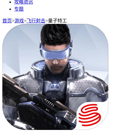
攻略资讯
专题
首页
>
游戏
>
飞行射击
>
量子特工