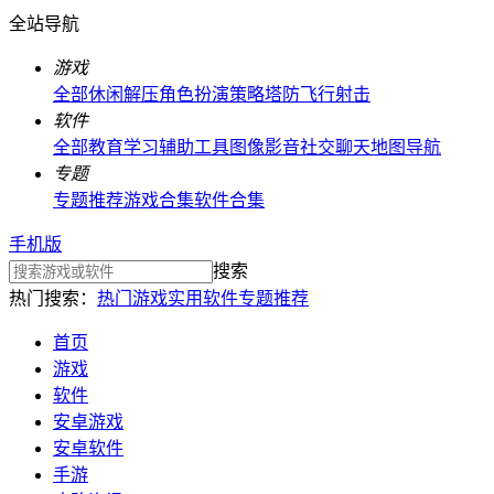
全站导航
游戏
全部
休闲解压
角色扮演
策略塔防
飞行射击
软件
全部
教育学习
辅助工具
图像影音
社交聊天
地图导航
专题
专题推荐
游戏合集
软件合集
手机版
搜索
热门搜索：
热门游戏
实用软件
专题推荐
首页
游戏
软件
安卓游戏
安卓软件
手游