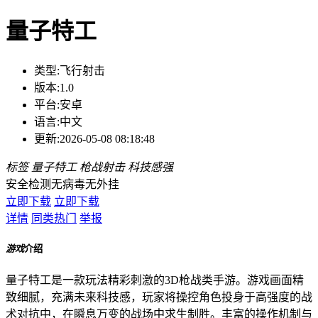
量子特工
类型:
飞行射击
版本:
1.0
平台:
安卓
语言:
中文
更新:
2026-05-08 08:18:48
标签
量子特工
枪战射击
科技感强
安全检测
无病毒
无外挂
立即下载
立即下载
详情
同类热门
举报
游戏
介绍
量子特工是一款玩法精彩刺激的3D枪战类手游。游戏画面精
致细腻，充满未来科技感，玩家将操控角色投身于高强度的战
术对抗中，在瞬息万变的战场中求生制胜。丰富的操作机制与