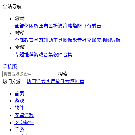
全站导航
游戏
全部
休闲解压
角色扮演
策略塔防
飞行射击
软件
全部
教育学习
辅助工具
图像影音
社交聊天
地图导航
专题
专题推荐
游戏合集
软件合集
手机版
搜索
热门搜索：
热门游戏
实用软件
专题推荐
首页
游戏
软件
安卓游戏
安卓软件
手游