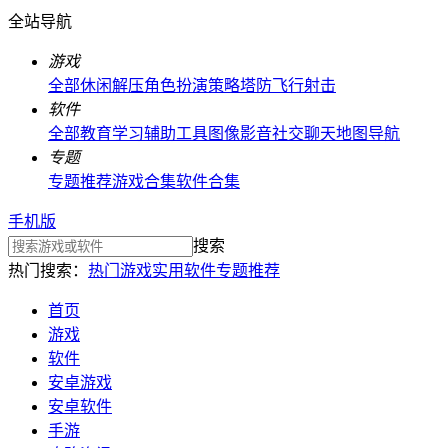
全站导航
游戏
全部
休闲解压
角色扮演
策略塔防
飞行射击
软件
全部
教育学习
辅助工具
图像影音
社交聊天
地图导航
专题
专题推荐
游戏合集
软件合集
手机版
搜索
热门搜索：
热门游戏
实用软件
专题推荐
首页
游戏
软件
安卓游戏
安卓软件
手游