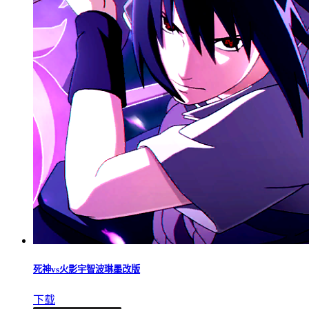
死神vs火影宇智波琳墨改版
下载