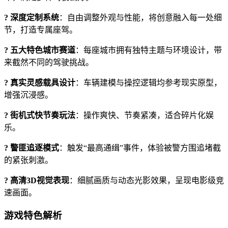
? 深度定制系统
：自由调整外观与性能，将创意融入每一处细
节，打造专属座驾。
? 五大特色城市赛道
：每座城市拥有独特主题与环境设计，带
来截然不同的驾驶挑战。
? 真实灵感载具设计
：车辆建模与操控逻辑均参考现实原型，
增强沉浸感。
? 街机式快节奏玩法
：操作爽快、节奏紧凑，适合碎片化娱
乐。
? 警匪追逐模式
：触发“最高通缉”事件，体验被警方围追堵截
的紧张刺激。
? 高清3D视觉表现
：细腻画质与动态光影效果，呈现电影级竞
速画面。
游戏特色解析