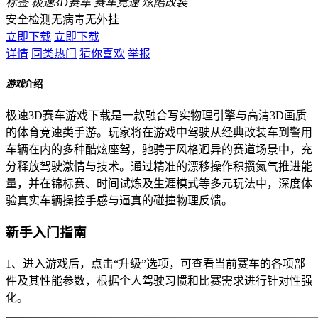
标签
极速3D赛车
赛车竞速
炫酷改装
安全检测
无病毒
无外挂
立即下载
立即下载
详情
同类热门
猜你喜欢
举报
游戏
介绍
极速3D赛车游戏下载是一款融合写实物理引擎与高清3D画质
的体育竞速类手游。玩家将在游戏中驾驶从经典改装车到警用
车辆在内的多种酷炫座驾，驰骋于风格迥异的赛道场景中，充
分释放驾驶激情与技术。通过精准的漂移操作积攒氮气推进能
量，并在锦标赛、时间试炼及生涯模式等多元玩法中，深度体
验真实车辆操控手感与逼真的碰撞物理反馈。
新手入门指南
1、进入游戏后，点击“升级”选项，可查看当前赛车的各项部
件及其性能参数，根据个人驾驶习惯和比赛需求进行针对性强
化。