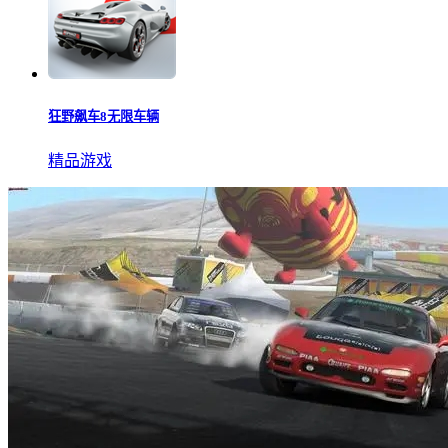
狂野飙车8无限车辆
精品游戏