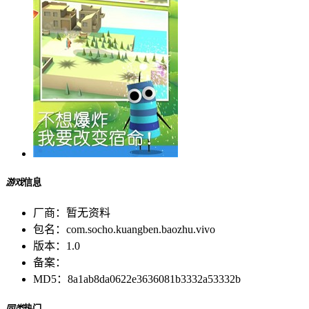
游戏
信息
厂商：
暂无资料
包名：
com.socho.kuangben.baozhu.vivo
版本：
1.0
备案：
MD5：
8a1ab8da0622e3636081b3332a53332b
同类
热门