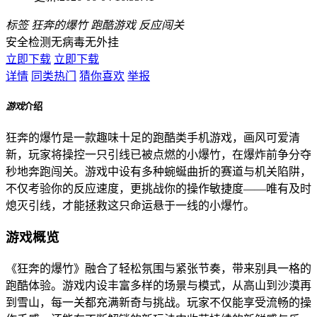
标签
狂奔的爆竹
跑酷游戏
反应闯关
安全检测
无病毒
无外挂
立即下载
立即下载
详情
同类热门
猜你喜欢
举报
游戏
介绍
狂奔的爆竹是一款趣味十足的跑酷类手机游戏，画风可爱清
新，玩家将操控一只引线已被点燃的小爆竹，在爆炸前争分夺
秒地奔跑闯关。游戏中设有多种蜿蜒曲折的赛道与机关陷阱，
不仅考验你的反应速度，更挑战你的操作敏捷度——唯有及时
熄灭引线，才能拯救这只命运悬于一线的小爆竹。
游戏概览
《狂奔的爆竹》融合了轻松氛围与紧张节奏，带来别具一格的
跑酷体验。游戏内设丰富多样的场景与模式，从高山到沙漠再
到雪山，每一关都充满新奇与挑战。玩家不仅能享受流畅的操