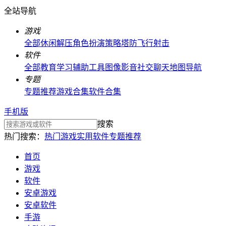
全站导航
游戏
全部
休闲解压
角色扮演
策略塔防
飞行射击
软件
全部
教育学习
辅助工具
图像影音
社交聊天
地图导航
专题
专题推荐
游戏合集
软件合集
手机版
搜索
热门搜索：
热门游戏
实用软件
专题推荐
首页
游戏
软件
安卓游戏
安卓软件
手游