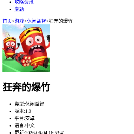
攻略资讯
专题
首页
>
游戏
>
休闲益智
>
狂奔的爆竹
狂奔的爆竹
类型:
休闲益智
版本:
1.0
平台:
安卓
语言:
中文
更新:
2026-06-04 16:53:41