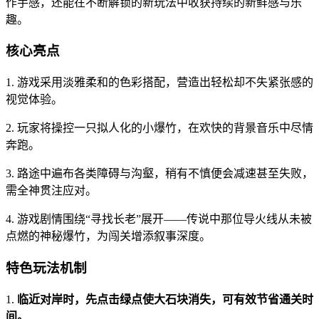
作手感，还能在不断解锁的新玩法中收获持续的新鲜感与乐
趣。
核心亮点
1. 游戏采用淡雅柔和的色彩搭配，营造出轻松却不失紧张感的
视觉体验。
2. 玩家将操控一只拟人化的小爆竹，在欢快的背景音乐中尽情
奔跑。
3. 路途中遍布各类障碍与沟壑，稍有不慎便会减速甚至失败，
需全神贯注应对。
4. 游戏剧情围绕“寻找长老”展开——传说中那位导火线从未被
点燃的神秘爆竹，为闯关增添叙事深度。
特色玩法机制
1.
临近对岸时，先点击绿点使大石块消失，可有效节省通关时
间。