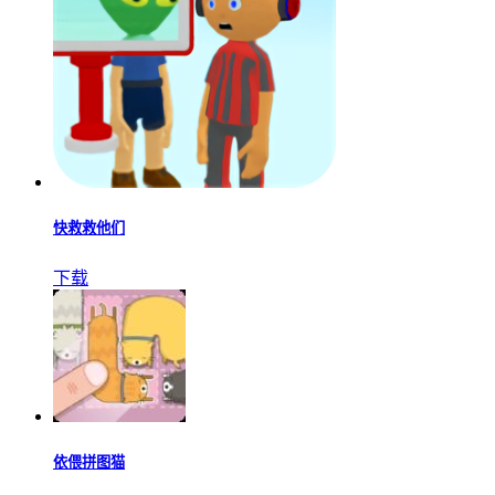
快救救他们
下载
依偎拼图猫