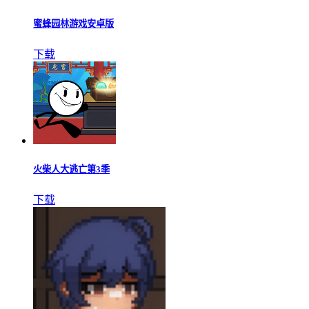
蜜蜂园林游戏安卓版
下载
火柴人大逃亡第3季
下载