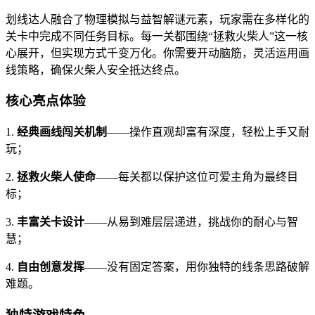
划线达人融合了物理模拟与益智解谜元素，玩家需在多样化的
关卡中完成不同任务目标。每一关都围绕“拯救火柴人”这一核
心展开，但实现方式千变万化。你需要开动脑筋，灵活运用画
线策略，确保火柴人安全抵达终点。
核心亮点体验
1.
经典画线闯关机制
——操作直观却富有深度，轻松上手又耐
玩；
2.
拯救火柴人使命
——每关都以保护这位可爱主角为最终目
标；
3.
丰富关卡设计
——从易到难层层递进，挑战你的耐心与智
慧；
4.
自由创意发挥
——没有固定答案，用你独特的线条思路破解
难题。