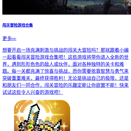
闯关冒险游戏合集
更多▹▹
想要开启一场充满刺激与挑战的闯关大冒险吗？那就跟着小编
一起看看闯关冒险游戏合集吧！这些游戏将带你进入全新的世
界，遇到形形色色的敌人或伙伴，面对各种独特的关卡和难
题。每一关都充满了惊喜与挑战，而你需要依靠智慧与勇气来
突破重重难关，最终获得胜利！无论是挑战自己的极限，还是
和朋友们一同合作，闯关冒险的乐趣定能让你欲罢不能！快来
试试这些令人兴奋的游戏吧！