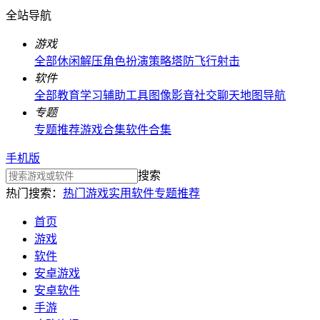
全站导航
游戏
全部
休闲解压
角色扮演
策略塔防
飞行射击
软件
全部
教育学习
辅助工具
图像影音
社交聊天
地图导航
专题
专题推荐
游戏合集
软件合集
手机版
搜索
热门搜索：
热门游戏
实用软件
专题推荐
首页
游戏
软件
安卓游戏
安卓软件
手游