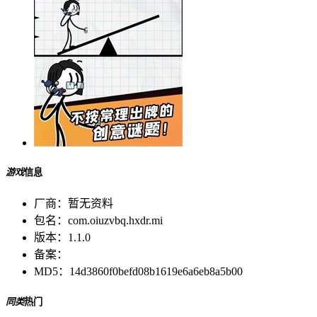
游戏
信息
厂商：
暂无资料
包名：
com.oiuzvbq.hxdr.mi
版本：
1.1.0
备案：
MD5：
14d3860f0befd08b1619e6a6eb8a5b00
同类
热门