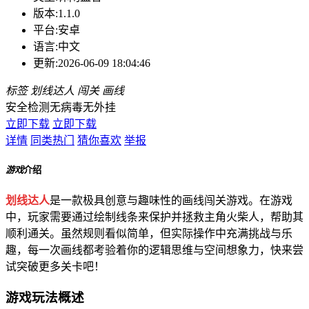
版本:
1.1.0
平台:
安卓
语言:
中文
更新:
2026-06-09 18:04:46
标签
划线达人
闯关
画线
安全检测
无病毒
无外挂
立即下载
立即下载
详情
同类热门
猜你喜欢
举报
游戏
介绍
划线达人
是一款极具创意与趣味性的画线闯关游戏。在游戏
中，玩家需要通过绘制线条来保护并拯救主角火柴人，帮助其
顺利通关。虽然规则看似简单，但实际操作中充满挑战与乐
趣，每一次画线都考验着你的逻辑思维与空间想象力，快来尝
试突破更多关卡吧！
游戏玩法概述