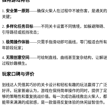
独特游戏特色
1.
安全第一原则
——确保火柴人在过程中不被伤害，是通关的
关键；
2.
多样化任务目标
——不同关卡设置不同情境，如躲避障碍、
引导路径或抵挡攻击；
3.
极简操作体验
——只需手指滑动即可画线，零门槛适合所有
年龄段玩家；
4.
无限创意空间
——可绘制直线、曲线甚至复杂结构，让解谜
过程妙趣横生。
玩家口碑与评价
划线达人凭借其巧妙的关卡设计和轻松有趣的玩法赢得了广泛
好评。玩家普遍认为，游戏在保持简单操作的同时，提供了足
够的策略性和重复挑战价值。每一次成功画线救出火柴人，都
能带来满满的成就感，是一款值得反复体验的休闲益智佳作。