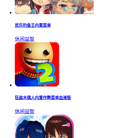
欢乐钓鱼王内置菜单
休闲益智
狂扁木偶人内置作弊菜单血液版
休闲益智