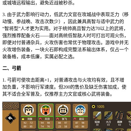
或城墙远程输出，避免近战被秒杀。
3. 由于武力影响行动力，低武力文官在攻城战中表现乏力（移
动慢、参战晚、攻击次数少），因此兼具高智与适中武力的
“智将型”人才更为实用。对于统帅高且智力达70以上的武将，
强烈推荐配备火石——面对高统低智敌人时可打出可观火伤，
即便对付普通杂兵，火攻伤害也常优于物理攻击。游戏中并无
火攻增伤装备，一块火石即构成完整法系输出体系，仅占一个
装备格，成本低廉，实属必配之选。
二、弓箭
1. 弓箭可使攻击距离+1，对普通攻击与火攻均有效，且不增
加负重，不影响行军速度。但200的售价及缺乏伤害加成，使
其不适合全军普及，仅推荐主力文官或核心武将装备。