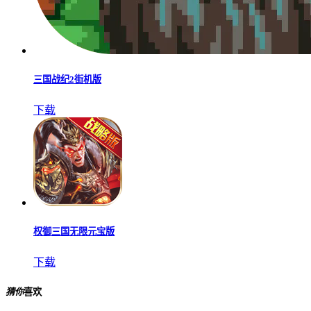
三国战纪2街机版
下载
权御三国无限元宝版
下载
猜你
喜欢