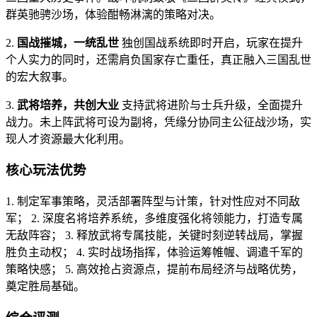
群英驰骋沙场，体验酣畅淋漓的策略对决。
2.
国战摧城，一统乱世
独创国战系统即时开启，玩家在提升
个人实力的同时，还需肩负国家存亡重任，真正融入三国乱世
的宏大叙事。
3.
武将培养，共创大业
支持武将进阶与士兵升级，全面提升
战力。未上阵武将可设为副将，凭缘分协同主公征战沙场，实
现人才资源最大化利用。
核心玩法优势
1. 制定军事策略，灵活部署阵型与计策，针对性应对不同敌
军； 2. 深度名将培养系统，多维度强化将领能力，打造专属
无敌阵容； 3. 释放武将专属技能，关键时刻逆转战局，掌握
胜负主动权； 4. 实时战场指挥，体验运筹帷幄、调遣千军的
策略快感； 5. 高效抢占资源点，提前布局经济与战略优势，
奠定胜局基础。