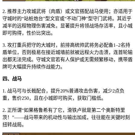
2. 推荐主力攻城武将（肉盾）或文官搭配战马使用；亦适用于
守城时的“站桩炮台”型文官或“不动门神”型守门武将。其近乎
减半的远程物理伤害减免，显著提升将领战场存活率，且小城
即可购得，性价比突出。
3. 攻打重兵把守的大城时，前排高统帅武将务必配备1–2名持
盾单位，否则极易在接近城墙前就被远程火力击溃，连首轮输
出都无法完成。守城文官若有人保护或无需频繁移动，携带盾
牌可大幅提升持续作战能力。
四、战马
1. 战马可与长戟配合，提升20%普通攻击伤害，减少2点负
重，售价250，且在小城即可购买，获取门槛低。
2. 正所谓“如果格鲁希有了它，滑铁卢就是第二个奥斯特里
茨！”——战马带来的机动性与输出加成，往往能在关键时刻
扭转战局。