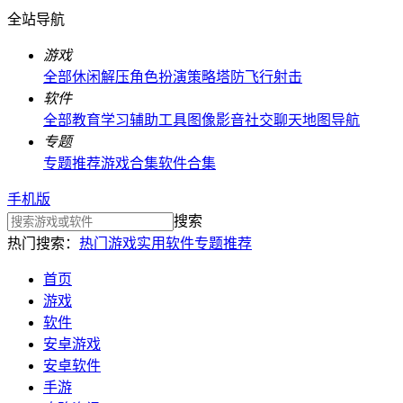
全站导航
游戏
全部
休闲解压
角色扮演
策略塔防
飞行射击
软件
全部
教育学习
辅助工具
图像影音
社交聊天
地图导航
专题
专题推荐
游戏合集
软件合集
手机版
搜索
热门搜索：
热门游戏
实用软件
专题推荐
首页
游戏
软件
安卓游戏
安卓软件
手游