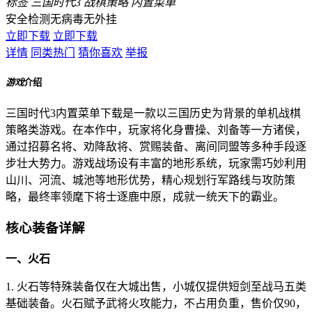
标签
三国时代3
战棋策略
内置菜单
安全检测
无病毒
无外挂
立即下载
立即下载
详情
同类热门
猜你喜欢
举报
游戏
介绍
三国时代3内置菜单下载是一款以三国历史为背景的单机战棋
策略类游戏。在本作中，玩家将化身曹操、刘备等一方诸侯，
通过招募名将、劝降敌将、赏赐装备、离间同盟等多种手段逐
步壮大势力。游戏战场设有丰富的地形系统，玩家需巧妙利用
山川、河流、城池等地形优势，精心规划行军路线与攻防策
略，最终率领麾下将士逐鹿中原，成就一统天下的霸业。
核心装备详解
一、火石
1. 火石等特殊装备仅在大城出售，小城仅提供短剑至战马五类
基础装备。火石赋予武将火攻能力，不占用负重，售价仅90，