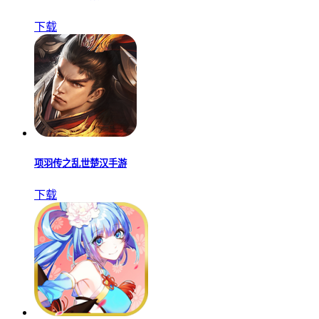
下载
项羽传之乱世楚汉手游
下载