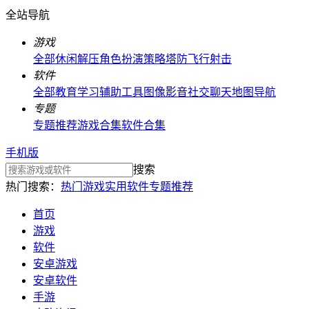
全站导航
游戏
全部
休闲解压
角色扮演
策略塔防
飞行射击
软件
全部
教育学习
辅助工具
图像影音
社交聊天
地图导航
专题
专题推荐
游戏合集
软件合集
手机版
搜索
热门搜索：
热门游戏
实用软件
专题推荐
首页
游戏
软件
安卓游戏
安卓软件
手游