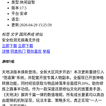
类型:
休闲益智
版本:
17.5
平台:
安卓
语言:
更新:
2026-04-29 15:25:59
标签
文字
国风养成
修仙
安全检测
无病毒
无外挂
立即下载
立即下载
详情
同类热门
猜你喜欢
举报
游戏
介绍
天地决版本焕新登场，全新大区同步开启！本次更新重磅引入
“悟道果”系统，并配套开放专属人物副本。全服现已开放神格
转换功能，同时经验获取与物品掉落率全面提升20%，助你修
炼之路事半功倍。作为一款深度还原修仙文化的放置类手游，
《天地决》摒弃千篇一律的数值堆砌，所有成长要素均以高自
由度随机机制呈现，玩法丰富、策略多元，真正实现“一人一