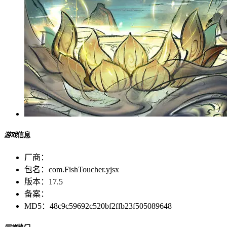
游戏
信息
厂商：
包名：
com.FishToucher.yjsx
版本：
17.5
备案：
MD5：
48c9c59692c520bf2ffb23f505089648