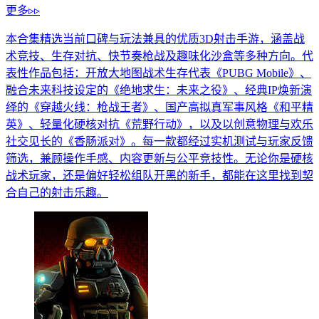
更多▹▹
本合集精选当前口碑与玩法兼具的优质3D射击手游，涵盖战
术竞技、生存对抗、快节奏枪战及趣味化沙盒等多种方向。代
表性作品包括：开放大地图战术生存代表《PUBG Mobile》、
融合未来科技设定的《绝地求生：未来之役》、经典IP焕新演
绎的《穿越火线：枪战王者》、国产高拟真军事风格《和平精
英》、轻量化硬核对抗《荒野行动》，以及以创意物理与欢乐
社交见长的《香肠派对》。每一款都经过实机测试与玩家反馈
筛选，兼顾操作手感、内容更新与公平竞技性。无论你是硬核
战术玩家，还是偏好轻松组队开黑的新手，都能在这里找到契
合自己的射击乐趣。