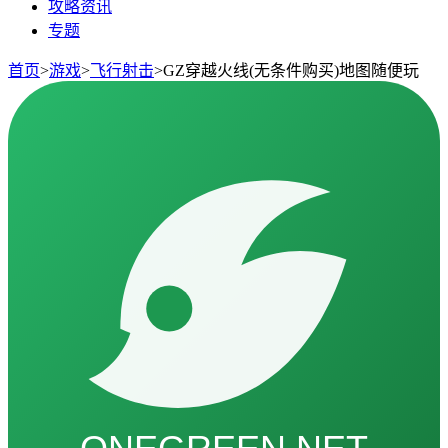
攻略资讯
专题
首页
>
游戏
>
飞行射击
>
GZ穿越火线(无条件购买)地图随便玩