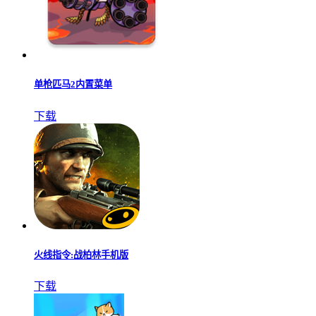
单枪匹马2内置菜单
下载
火线指令:战柏林手机版
下载