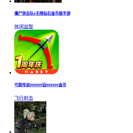
僵尸突击队4无限钻石金币版手游
休闲益智
弓箭传说999999钻999999金币
飞行射击