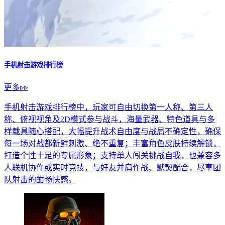
手机射击游戏排行榜
更多▹▹
手机射击游戏排行榜中，玩家可自由切换第一人称、第三人
称、俯视视角及2D模式参与战斗，海量武器、特色道具与多
样载具随心搭配，大幅提升战术自由度与战局不确定性，确保
每一场对战都新鲜刺激、绝不重复；丰富角色皮肤持续解锁，
打造个性十足的专属形象；支持单人闯关挑战自我，也兼容多
人联机协作或实时竞技，与好友并肩作战、默契配合，尽享团
队射击的酣畅快感。