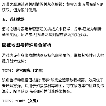
沙漠之鹰通过通关剧情闯关永久解锁；黄金沙鹰-A需充值VIP
获取，但为限时使用。
五、近战武器
潜龙之啸与泰坦拳套需通关挑战关卡获得；龙拳-苍龙为剧情
通关奖励；尼泊尔-战龙与龙鳞则需在靶场抽奖获取。
隐藏地图与特殊角色解析
游戏内设有多张隐藏地图及特色幽灵角色，掌握其特性可大幅
提升战术优势：
TOP1：迷宫魔鬼（尤里）
该角色行动缓慢但技能“黑雾”能完全遮蔽敌我视野，效果优于
普通烟雾弹。适用于如寂静村等地图，可在敌方集中区域制造
混乱，配合队友消耗弹药并创造感染机会。
TOP2：“Oni”（女鬼）