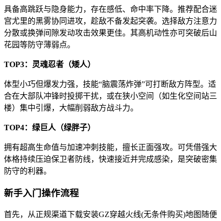
具备高跳跃与隐身能力，存在感低、命中率下降。推荐配合迷
宫尤里的黑雾协同进攻，趁敌不备发起突袭。选择敌方注意力
分散或换弹间隙发动攻击效果更佳。其高机动性亦可突破后山
花园等防守薄弱点。
TOP3：灵魂忍者（矮人）
体型小巧但爆发力强，技能“脑震荡炸弹”可打断敌方阵型。适
合在大部队冲锋时投掷干扰，或在狭小空间（如生化空间站三
楼）集中引爆，大幅削弱敌方战斗力。
TOP4：绿巨人（绿胖子）
拥有超高生命值与加速冲刺技能，擅长正面强攻。可凭借强大
体格持续压迫保卫者防线，快速接近并完成感染，是突破密集
防守的利器。
新手入门操作流程
首先，从正规渠道下载安装GZ穿越火线(无条件购买)地图随便