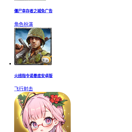
僵尸幸存者之城免广告
角色扮演
火线指令诺曼底安卓版
飞行射击