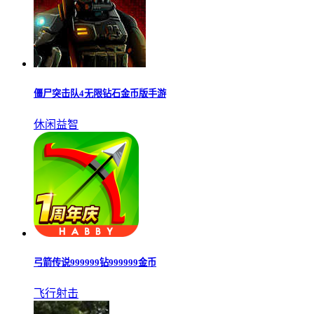
僵尸突击队4无限钻石金币版手游
休闲益智
弓箭传说999999钻999999金币
飞行射击