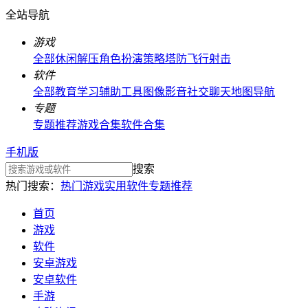
全站导航
游戏
全部
休闲解压
角色扮演
策略塔防
飞行射击
软件
全部
教育学习
辅助工具
图像影音
社交聊天
地图导航
专题
专题推荐
游戏合集
软件合集
手机版
搜索
热门搜索：
热门游戏
实用软件
专题推荐
首页
游戏
软件
安卓游戏
安卓软件
手游