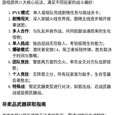
游戏提供八大核心玩法，满足不同玩家的战斗偏好：
PVE模式
：单人或组队完成剧情任务与挑战关卡；
剧情闯关
：深入穿越火线世界观，跟随主线逐步揭开故
事谜团；
多人合作
：与队友并肩作战，共同抵御汹涌而来的生化
怪物；
单人挑战
：独自迎战无穷敌人，考验极限生存能力；
爆破模式
：潜伏者安放C4，保卫者拆除炸弹，胜负取决
于时间与策略；
团队竞技
：警匪两方激烈交火，率先全灭对方队伍即获
胜；
个人竞技
：无阵营之分，所有玩家皆为敌手，生存至最
后者胜出；
特殊战
：限定武器类型进行对决，如狙击战、近战武器
战或投掷武器战。
非卖品武器获取指南