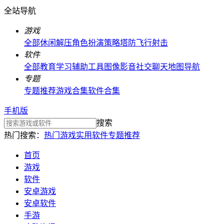
全站导航
游戏
全部
休闲解压
角色扮演
策略塔防
飞行射击
软件
全部
教育学习
辅助工具
图像影音
社交聊天
地图导航
专题
专题推荐
游戏合集
软件合集
手机版
搜索
热门搜索：
热门游戏
实用软件
专题推荐
首页
游戏
软件
安卓游戏
安卓软件
手游