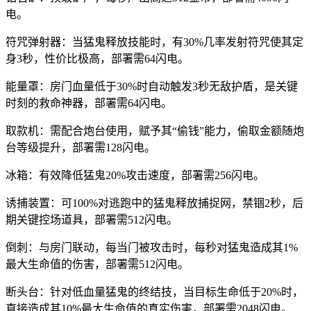
电。
符咒弹射器：当猛鬼释放技能时，有30%几率发射符咒使其定
身3秒，性价比极高，部署需64闪电。
能量罩：房门血量低于30%时自动触发3秒无敌护盾，是关键
时刻的救命神器，部署需64闪电。
取款机：需配合炮台使用，赋予其“偷钱”能力，偷取金额随炮
台等级提升，部署需128闪电。
冰箱：有效降低猛鬼20%攻击速度，部署需256闪电。
诱捕装置：可100%对逃跑中的猛鬼释放捕捉网，禁锢2秒，后
期关键控场道具，部署需512闪电。
倒刺：与房门联动，每当门被攻击时，每秒对猛鬼造成其1%
最大生命值的伤害，部署需512闪电。
断头台：针对低血量猛鬼的终结技，当目标生命低于20%时，
直接造成其10%最大生命值的真实伤害，部署需2048闪电。