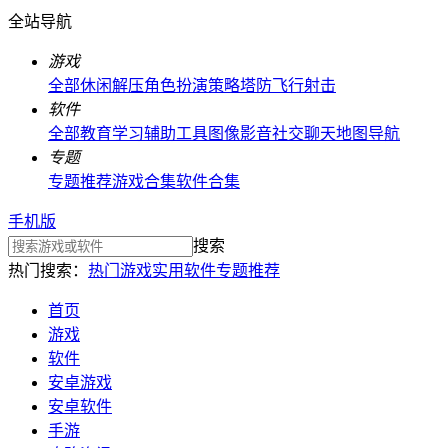
全站导航
游戏
全部
休闲解压
角色扮演
策略塔防
飞行射击
软件
全部
教育学习
辅助工具
图像影音
社交聊天
地图导航
专题
专题推荐
游戏合集
软件合集
手机版
搜索
热门搜索：
热门游戏
实用软件
专题推荐
首页
游戏
软件
安卓游戏
安卓软件
手游