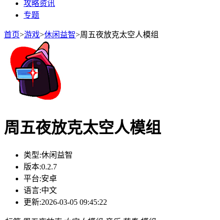
攻略资讯
专题
首页
>
游戏
>
休闲益智
>
周五夜放克太空人模组
周五夜放克太空人模组
类型:
休闲益智
版本:
0.2.7
平台:
安卓
语言:
中文
更新:
2026-03-05 09:45:22