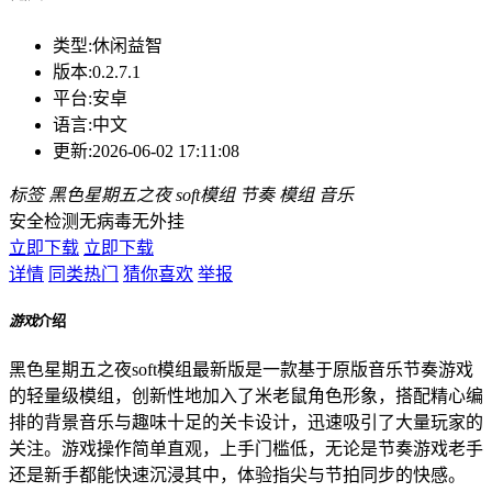
类型:
休闲益智
版本:
0.2.7.1
平台:
安卓
语言:
中文
更新:
2026-06-02 17:11:08
标签
黑色星期五之夜
soft模组
节奏
模组
音乐
安全检测
无病毒
无外挂
立即下载
立即下载
详情
同类热门
猜你喜欢
举报
游戏
介绍
黑色星期五之夜soft模组最新版是一款基于原版音乐节奏游戏
的轻量级模组，创新性地加入了米老鼠角色形象，搭配精心编
排的背景音乐与趣味十足的关卡设计，迅速吸引了大量玩家的
关注。游戏操作简单直观，上手门槛低，无论是节奏游戏老手
还是新手都能快速沉浸其中，体验指尖与节拍同步的快感。