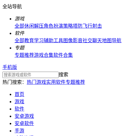
全站导航
游戏
全部
休闲解压
角色扮演
策略塔防
飞行射击
软件
全部
教育学习
辅助工具
图像影音
社交聊天
地图导航
专题
专题推荐
游戏合集
软件合集
手机版
搜索
热门搜索：
热门游戏
实用软件
专题推荐
首页
游戏
软件
安卓游戏
安卓软件
手游