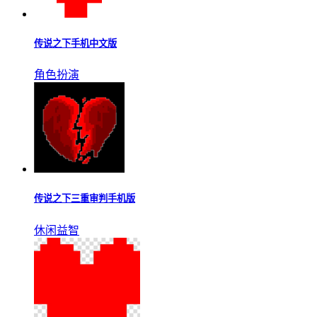
传说之下混沌时空中文版
更多▹▹
传说之下混沌时空中文版是一款融合冒险与解谜元素的像素风
手游，采用极简黑白配色，营造独特视觉氛围。玩家将探索名
为“混沌时空”的奇异维度，遭遇形态各异的怪物，穿梭于未知
区域与隐藏路径，在解谜与战斗中依靠操作与时机击败敌人。
传说之下手机中文版
角色扮演