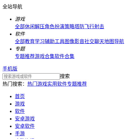
全站导航
游戏
全部
休闲解压
角色扮演
策略塔防
飞行射击
软件
全部
教育学习
辅助工具
图像影音
社交聊天
地图导航
专题
专题推荐
游戏合集
软件合集
手机版
搜索
热门搜索：
热门游戏
实用软件
专题推荐
首页
游戏
软件
安卓游戏
安卓软件
手游