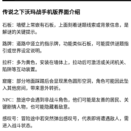
传说之下沃玛战手机版界面介绍
石板：墙壁上常嵌有石板，上面刻着谜题线索或背景信息，是
解谜的关键提示。
路牌：道路中竖立的指示牌，功能类似石板，可能提供谜题指
引或世界设定说明。
拉杆：多为黄色，安装在墙体上，拉动后可激活或关闭机关、
陷阱等互动装置。
窟窿：部分地面踩踏后会显现黑色圆形空洞，角色可能因此坠
入其他房间，带来意外转折。
NPC：旅途中会遇到非战斗角色，他们可能是友善的居民、关
键剧情人物，也可能隐藏着敌意。
感叹号：冒险途中若突然弹出感叹号，代表即将遭遇敌人，需
进入战斗状态。