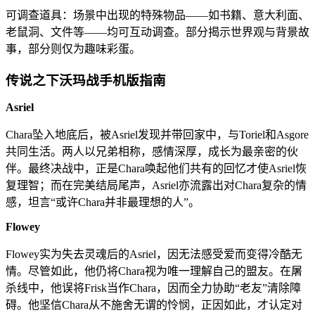
可调查道具：场景中出现的特殊物品——如书籍、意大利面、
老鼠洞、文件等——均可互动调查。部分揭示世界观与背景故
事，部分则仅为趣味彩蛋。
传说之下沃玛战手机版指南
Asriel
Chara坠入地底后，被Asriel发现并带回家中，与Toriel和Asgore
共同生活。两人以兄弟相称，感情深厚，成长为最亲密的伙
伴。最终决战中，正是Chara唤起他们共有的回忆才使Asriel恢
复理智；而在完美结局尾声，Asriel亦流露出对Chara复杂的情
感，坦言“或许Chara并非最理想的人”。
Flowey
Flowey实为失去灵魂后的Asriel，因无法感受爱而变得冷酷无
情。尽管如此，他仍将Chara视为唯一理解自己的盟友。在屠
杀线中，他误将Frisk当作Chara，因而全力协助“老友”清除障
碍。他坚信Chara从不施舍无谓的怜悯，正因如此，才认定对