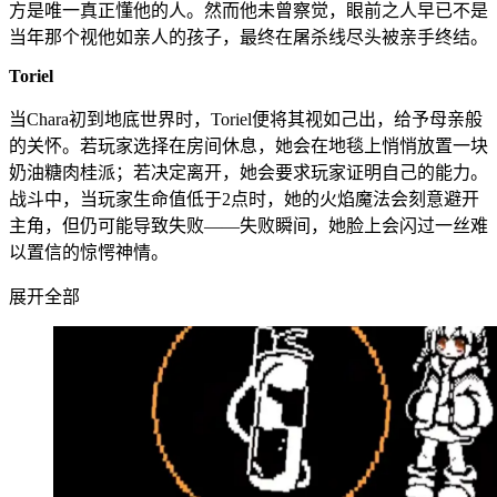
方是唯一真正懂他的人。然而他未曾察觉，眼前之人早已不是
当年那个视他如亲人的孩子，最终在屠杀线尽头被亲手终结。
Toriel
当Chara初到地底世界时，Toriel便将其视如己出，给予母亲般
的关怀。若玩家选择在房间休息，她会在地毯上悄悄放置一块
奶油糖肉桂派；若决定离开，她会要求玩家证明自己的能力。
战斗中，当玩家生命值低于2点时，她的火焰魔法会刻意避开
主角，但仍可能导致失败——失败瞬间，她脸上会闪过一丝难
以置信的惊愕神情。
展开全部