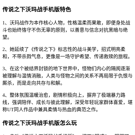
传说之下沃玛战手机版特色
1、沃玛战作为本作核心人物，性格温柔而果敢，即便身处战
斗也始终恪守不伤无辜的原则，以善意与信念对抗黑暗与绝
望。
2、她延续了《传说之下》标志性的战斗美学，招式明亮柔
和，不带杀戮气息，更像是一场守护希望、传递救赎的旅程。
3、在这个被结界封锁的地下世界中，怪物们内心的隔阂逐渐
被理解与温情消融，人类与怪物之间的关系不再局限于仇恨与
厮杀，而是走向共存与和解。
4、整体氛围温暖治愈，剧情积极向上，摒弃了极端暴力路
线，强调陪伴、成长与彼此理解，深受年轻玩家群体喜爱，堪
称UT同人作品中兼具柔情与热血的典范之作。
传说之下沃玛战手机版怎么玩