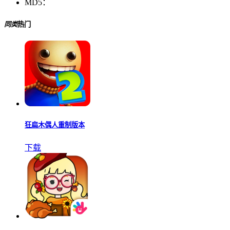
MD5：
同类
热门
狂扁木偶人重制版本
下载