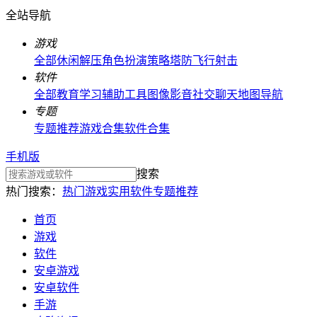
全站导航
游戏
全部
休闲解压
角色扮演
策略塔防
飞行射击
软件
全部
教育学习
辅助工具
图像影音
社交聊天
地图导航
专题
专题推荐
游戏合集
软件合集
手机版
搜索
热门搜索：
热门游戏
实用软件
专题推荐
首页
游戏
软件
安卓游戏
安卓软件
手游