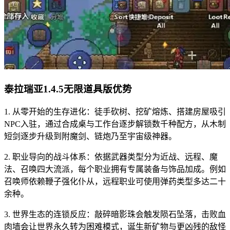
泰拉瑞亚1.4.5无限道具版优势
1. 从零开始的生存进化：徒手砍树、挖矿熔炼、搭建房屋吸引
NPC入驻，通过合成桌与工作台逐步解锁数千种配方，从木制
短剑逐步升级到附魔剑、链炮乃至宇宙级神器。
2. 职业导向的战斗体系：依据武器类型分为近战、远程、魔
法、召唤四大流派，每个职业拥有专属装备与饰品加成。例如
召唤师依赖鞭子强化仆从，远程职业可使用弹药类型多达二十
余种。
3. 世界生态的连锁反应：敲碎暗影珠会触发陨石坠落，击败血
肉墙会让世界永久转为困难模式，诞生新矿物与更凶残的敌怪