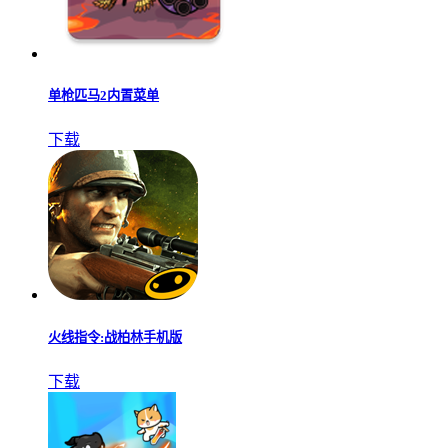
单枪匹马2内置菜单
下载
火线指令:战柏林手机版
下载