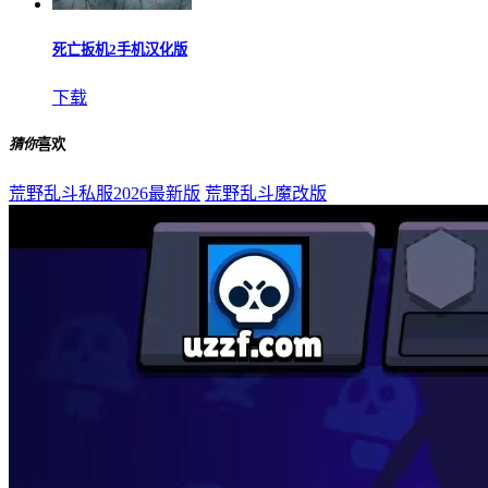
死亡扳机2手机汉化版
下载
猜你
喜欢
荒野乱斗私服2026最新版
荒野乱斗魔改版