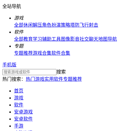
全站导航
游戏
全部
休闲解压
角色扮演
策略塔防
飞行射击
软件
全部
教育学习
辅助工具
图像影音
社交聊天
地图导航
专题
专题推荐
游戏合集
软件合集
手机版
搜索
热门搜索：
热门游戏
实用软件
专题推荐
首页
游戏
软件
安卓游戏
安卓软件
手游