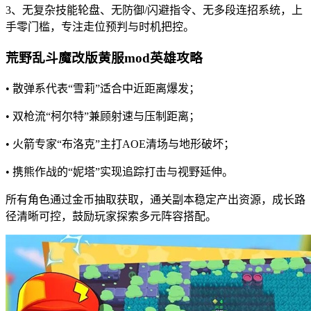
3、无复杂技能轮盘、无防御/闪避指令、无多段连招系统，上
手零门槛，专注走位预判与时机把控。
荒野乱斗魔改版黄服mod英雄攻略
• 散弹系代表“雪莉”适合中近距离爆发；
• 双枪流“柯尔特”兼顾射速与压制距离；
• 火箭专家“布洛克”主打AOE清场与地形破坏；
• 携熊作战的“妮塔”实现追踪打击与视野延伸。
所有角色通过金币抽取获取，通关副本稳定产出资源，成长路
径清晰可控，鼓励玩家探索多元阵容搭配。