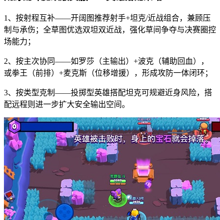
1、按射程互补——开阔图推荐射手+坦克/近战组合，兼顾压
制与承伤；全草图优选双坦双近战，强化草间争夺与决赛圈控
场能力；
2、按主次协同——如罗莎（主输出）+波克（辅助回血），
或拳王（前排）+麦克斯（位移增援），形成攻防一体闭环；
3、按类型克制——投掷型英雄搭配坦克可规避近身风险，搭
配远程则进一步扩大安全输出空间。