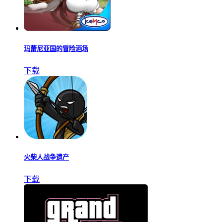
猎人起源游戏
下载
玛蕾尼亚国的冒险酒场
下载