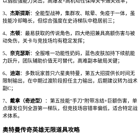
以弱胜强能力突出，高爆发+高机动性保障关卡通关效率；
3、
杰斯提斯
：全能型战神，集群攻、眩晕、免疫于一体，虽
技能冷却略长，但综合强度在史诗梯队中稳居前三；
4、
杰顿
：最易获取的传说角色，四大绝招兼具高额伤害与被
动免伤，关卡与竞技场均有稳定发挥；
5、
奈克瑟斯
：全服唯一功能性奶妈，蓝色皮肤加持下续航能
力跃升，团队辅助价值无可替代，高难副本破局关键；
6、
迪迦
：多数玩家首只六星奥特曼，第五大招提供长时间无
限制输出，在中期过渡阶段担任主力输出，后期建议转为战术
副C；
7、
戴拿（奇迹型）
：第五技能“手刀”附带冻结+巨额伤害，单
点爆发位列全游第一梯队，但竞技场容错率偏低，适合特定战
术体系。
奥特曼传奇英雄无限道具攻略