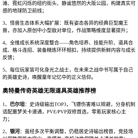
滩、霓虹闪烁的纽约街头、静谧悠然的大阪公园，构建真实可
感的地球防卫前线；
3、怪兽生态体系大幅扩展：既有姿态各异的经典巨型魔王
兽，亦加入原创中小型敌对单位，作战策略维度显著提升；
4、全维成长系统深度整合——角色培养、技能升阶、道具合
成、格斗连招、装备精炼环环相扣，持续提供新鲜内容与成长
反馈；
5、每位玩家皆可化身光之战士，在未来之战中书写属于自己
的英雄史诗，唤醒童年记忆中的正义信仰。
奥特曼传奇英雄无限道具英雄推荐榜
1、
巴尔坦
：史诗级输出TOP3，飞镖伤害难以规避，分身机制
适配噩梦关卡速通，PVE/PVP双修首选，零氪玩家核心主
力；
2、
银河
：虽经多次平衡调整，仍稳居史诗输出榜首，竞技场