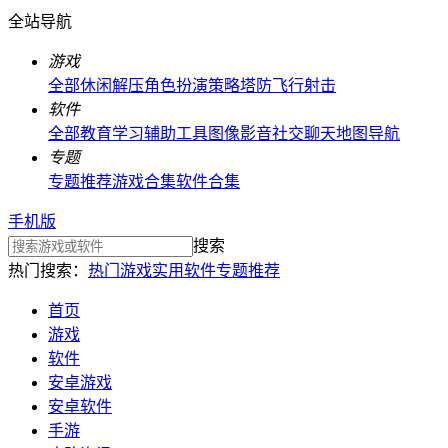
全站导航
游戏
全部
休闲解压
角色扮演
策略塔防
飞行射击
软件
全部
教育学习
辅助工具
图像影音
社交聊天
地图导航
专题
专题推荐
游戏合集
软件合集
手机版
搜索
热门搜索：
热门游戏
实用软件
专题推荐
首页
游戏
软件
安卓游戏
安卓软件
手游