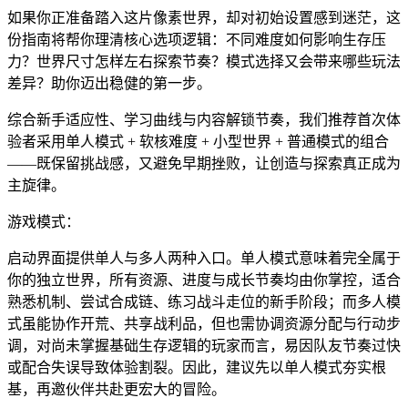
如果你正准备踏入这片像素世界，却对初始设置感到迷茫，这
份指南将帮你理清核心选项逻辑：不同难度如何影响生存压
力？世界尺寸怎样左右探索节奏？模式选择又会带来哪些玩法
差异？助你迈出稳健的第一步。
综合新手适应性、学习曲线与内容解锁节奏，我们推荐首次体
验者采用单人模式 + 软核难度 + 小型世界 + 普通模式的组合
——既保留挑战感，又避免早期挫败，让创造与探索真正成为
主旋律。
游戏模式：
启动界面提供单人与多人两种入口。单人模式意味着完全属于
你的独立世界，所有资源、进度与成长节奏均由你掌控，适合
熟悉机制、尝试合成链、练习战斗走位的新手阶段；而多人模
式虽能协作开荒、共享战利品，但也需协调资源分配与行动步
调，对尚未掌握基础生存逻辑的玩家而言，易因队友节奏过快
或配合失误导致体验割裂。因此，建议先以单人模式夯实根
基，再邀伙伴共赴更宏大的冒险。