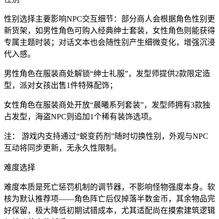
性别选择主要影响NPC交互细节：部分商人会根据角色性别更
新货架，如男性角色可购入经典绅士套装，女性角色则能获得
专属主题时装；对话文本也会随性别产生细微变化，增强沉浸
代入感。
男性角色在服装商处解锁“绅士礼服”，发型师提供2款限定造
型，派对女孩出售1件特殊配饰；
女性角色在服装商处开放“晨曦系列套装”，发型师拥有3款独
占发型，海盗NPC则追加1个稀有装饰选项。
注： 游戏内支持通过“蜕变药剂”随时切换性别，外观与NPC
互动将同步更新，无永久性限制。
难度选择
难度本质是死亡惩罚机制的调节器，不影响怪物强度本身。软
核为默认推荐项——角色阵亡后仅掉落半数金币，其余物品完
好保留，极大降低初期试错成本，尤其适配尚在摸索建筑逻辑