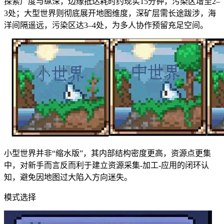
探索广度与纵深，边缘抵达耗时约现实15分钟，污染区增至2–
3处；大型世界则彻底展开地图维度，深矿层需长途跋涉，海
洋间隔遥远，污染区达3–4处，为多人协作预留充足空间。
小型世界并非“缩水版”，其内部结构密度更高，资源点更集
中，对新手而言反而利于建立资源采集-加工-应用的闭环认
知，避免因地图过大陷入方向迷失。
模式选择