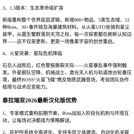
3、1.3版本：生态革命级扩容
新版重构整个世界底层逻辑，新增800+物品、5类生态域、12
种Boss、30+事件链及海量建筑材料。从火星UFO坐骑到星尘
装甲，从菌生蟹群落到天顶之柱，每一次探索都在刷新认知边
界——这不仅是更新，更是一场像素宇宙的创世重启。
4、火星突袭：星际危机降临
石巨人战败后，红色警报撕裂天际——火星暴乱事件强制触
发。外星舰队空降，机械战士、激光无人机与轨道炮台轮番压
境，最终BOSS“火星飞碟”携反物质武器登场，考验团队协作
极限与战术应变能力。
泰拉瑞亚2026最新汉化版优势
1、专家模式重构前期节奏，Boss战加入阶段化机制与环境互
动，让每场对决都成为策略解谜。
2、庇护所系统全面进化，支持多层立体建造、自动化机关联