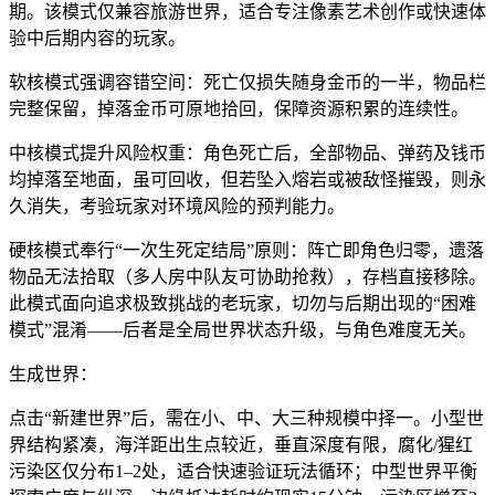
期。该模式仅兼容旅游世界，适合专注像素艺术创作或快速体
验中后期内容的玩家。
软核模式强调容错空间：死亡仅损失随身金币的一半，物品栏
完整保留，掉落金币可原地拾回，保障资源积累的连续性。
中核模式提升风险权重：角色死亡后，全部物品、弹药及钱币
均掉落至地面，虽可回收，但若坠入熔岩或被敌怪摧毁，则永
久消失，考验玩家对环境风险的预判能力。
硬核模式奉行“一次生死定结局”原则：阵亡即角色归零，遗落
物品无法拾取（多人房中队友可协助抢救），存档直接移除。
此模式面向追求极致挑战的老玩家，切勿与后期出现的“困难
模式”混淆——后者是全局世界状态升级，与角色难度无关。
生成世界：
点击“新建世界”后，需在小、中、大三种规模中择一。小型世
界结构紧凑，海洋距出生点较近，垂直深度有限，腐化/猩红
污染区仅分布1–2处，适合快速验证玩法循环；中型世界平衡