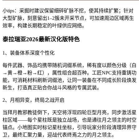
小tips：采掘时建议保留细碎矿脉不挖，使其持续扩繁；针对
大型矿脉，刻意留出1–2簇未开采节点，可加速周边区域再生
效率，构建长期稳定的叶绿供应网络。
泰拉瑞亚2026最新汉化版特色
1、装备体系深度个性化
每件武器、饰品均携带随机词缀系统，稀有度以颜色分级（白
→黄→橙→粉→红），属性组合超百种。工匠NPC支持重铸功
能，可消耗材料刷新词缀池，让同一装备在不同成长阶段焕发
新生，打造真正贴合你战斗风格的专属武装。
2、月相异变，终局之战开启
当拜月教邪教徒倒下，天空将浮现四轮巨型月亮，同步激活星
柱区域——每个星柱既是独立战场，也是通往月之领主的时空
锚点。小地图实时标记星柱坐标，引导玩家分阶段清理异界守
卫，最终汇聚力量，迎战代表终焉之力的月之领主。