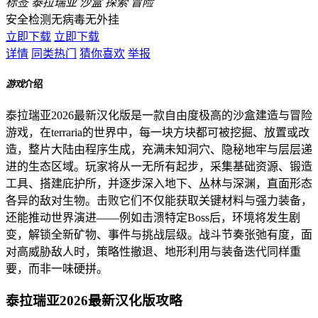
标签
泰拉瑞亚
沙盒
探索
冒险
安全检测
无病毒
无外挂
立即下载
立即下载
详情
同类热门
猜你喜欢
举报
游戏
介绍
泰拉瑞亚2026最新汉化版是一款自由度极高的沙盒建造与冒险
游戏，在terraria的世界中，每一块方块都可被挖掘、放置或改
造，整片大陆由程序生成，充满未知洞穴、隐秘地牢与层层递
进的生态区域。玩家将从一无所有起步，采集基础资源、锻造
工具、搭建庇护所，并逐步深入地下、丛林与深渊，直面形态
各异的敌对生物。击败它们不仅能获取关键材料与强力装备，
还能推动世界演进——例如击溃特定Boss后，环境将发生剧
变，解锁全新矿物、事件与挑战层级。战斗节奏张弛有度，面
对高威胁敌人时，策略性撤退、地形利用与装备迭代同样重
要，而非一味硬拼。
泰拉瑞亚2026最新汉化版攻略