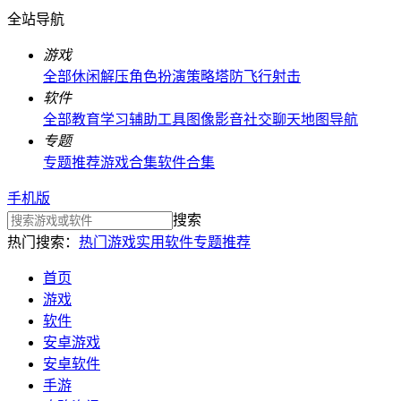
全站导航
游戏
全部
休闲解压
角色扮演
策略塔防
飞行射击
软件
全部
教育学习
辅助工具
图像影音
社交聊天
地图导航
专题
专题推荐
游戏合集
软件合集
手机版
搜索
热门搜索：
热门游戏
实用软件
专题推荐
首页
游戏
软件
安卓游戏
安卓软件
手游