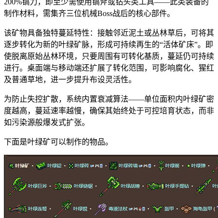
200%镐力，即至少需使用镐斧或钻头类工具——此类装备的
制作材料，需集齐三位机械Boss战后的核心部件。
该矿物具备独特蔓延特性：接触邻近泥土或丛林草后，可将其
逐步转化为新的叶绿矿脉，形成可持续再生的“活体矿床”。即
使脱离原始丛林环境，只要周围有可转化基质，蔓延仍可持续
进行。桌面端与移动端还扩展了转化范围，可影响腐化、猩红
及普通草地，进一步提升布设灵活性。
为防止失控扩散，系统内置衰减算法——单位面积内叶绿矿密
度越高，蔓延速率越慢，确保其始终处于可控培育状态，而非
如污染源般爆发式扩张。
下面是叶绿矿可以制作的物品。