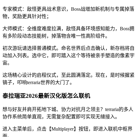
专家模式：敌怪更具战术意识，Boss战增加新机制与专属掉落
物，奖励更具针对性；
大师模式：全维度难度拉满，敌怪具备环境感知能力，Boss拥
有多阶段动态技能树，掉落物含唯一性高阶组件。
初次游玩请选择普通模式。命名世界后点击确认，新存档将自
动加入列表。选中它，即可踏入这个等待被亲手塑造的像素宇
宙。
这场精心设计的启程仪式，至此圆满落定。现在，是时候握紧
镐子，叩响terraria世界的大门了。
泰拉瑞亚2026最新汉化版怎么联机
想与好友并肩开拓地下城、协力对抗月之领主？terraria的多人
协作系统简单直观，无需复杂配置即可实现无缝接入。
进入主菜单后，点击【Multiplayer】按钮，即进入联机中枢界
面。