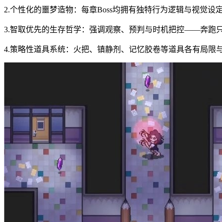
2.个性化的噩梦造物：每章Boss均拥有独特行为逻辑与视觉
3.智取优先的生存哲学：强调观察、预判与时机把控——奔跑
4.策略性道具系统：火把、镇静剂、记忆胶卷等道具各有局限