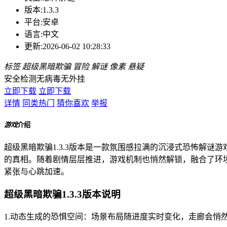
版本:
1.3.3
平台:
安卓
语言:
中文
更新:
2026-06-02 10:28:33
标签
超级黑暗欺骗
冒险
解谜
像素
悬疑
安全检测
无病毒
无外挂
立即下载
立即下载
详情
同类热门
猜你喜欢
举报
游戏
介绍
超级黑暗欺骗1.3.3版本是一款氛围感拉满的沉浸式恐怖解
的真相。随着剧情层层推进，游戏机制也悄然解锁，融合了环
紧张与心跳加速。
超级黑暗欺骗1.3.3版本说明
1.动态生成的恐惧空间：场景布局随进度实时变化，走廊会悄