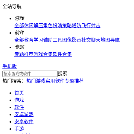
全站导航
游戏
全部
休闲解压
角色扮演
策略塔防
飞行射击
软件
全部
教育学习
辅助工具
图像影音
社交聊天
地图导航
专题
专题推荐
游戏合集
软件合集
手机版
搜索
热门搜索：
热门游戏
实用软件
专题推荐
首页
游戏
软件
安卓游戏
安卓软件
手游