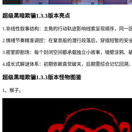
超级黑暗欺骗1.3.3版本亮点
1.非线性叙事结构：主角的行动轨迹影响线索呈现顺序，同一
2.情绪节奏精准调控：在窒息般的潜行段落后，穿插短暂的安
3.密室即剧场：每个封闭空间都承载独立小故事，墙壁涂鸦、
4.成长式解谜体系：初期依赖直觉破关，后期需综合记忆回溯
超级黑暗欺骗1.3.3版本怪物图鉴
1、猴子。