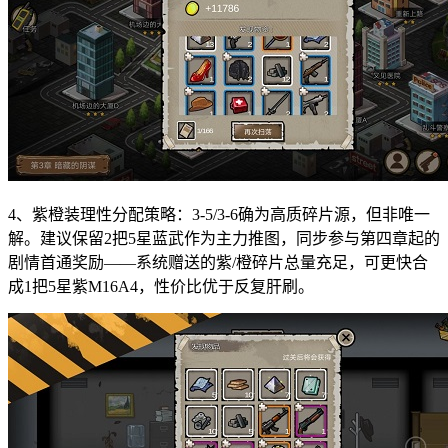
4、紫橙装理性分配策略：3-5/3-6确为高质碎片源，但非唯一
解。建议保留2把5星蓝武作为主力推图，同步参与第四章起的
剧情首通奖励——系统赠送的紫/橙碎片总量充足，可更快合
成1把5星紫M16A4，性价比优于反复肝刷。