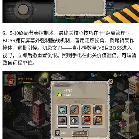
6、5-10终局节奏控制术：最终关核心技巧在于“距离管理”。
BOSS拥有屏幕外强制脱战机制，善用走廊拐角、倒塌货架作
掩体，逐批引怪。切忌贪刀——当小怪数量＞5且BOSS进入
视野，立即后撤重置仇恨。照明手电在此关价值翻倍，可短暂
致盲远程单位。