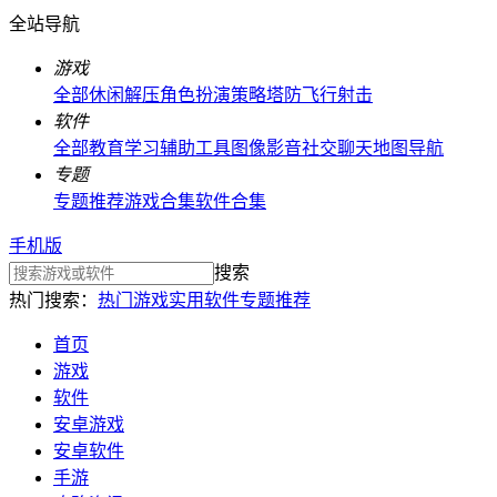
全站导航
游戏
全部
休闲解压
角色扮演
策略塔防
飞行射击
软件
全部
教育学习
辅助工具
图像影音
社交聊天
地图导航
专题
专题推荐
游戏合集
软件合集
手机版
搜索
热门搜索：
热门游戏
实用软件
专题推荐
首页
游戏
软件
安卓游戏
安卓软件
手游