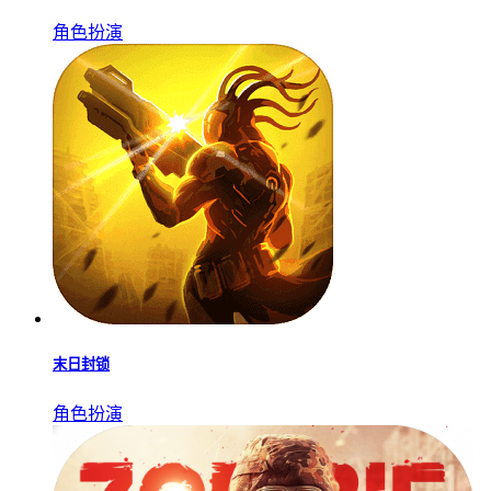
末日生存挑战游戏专区
更多▹▹
沉浸于紧张刺激的末日生存题材游戏中，玩家将在资源匮乏、
危机四伏的世界中艰难求生。你需要不断搜寻物资、建造安全
据点，并灵活应对突如其来的威胁与灾难。这不仅是一场对生
存技巧的全面考验，更是一次策略与意志的极限对决。准备好
迎接这场充满未知与挑战的求生之旅了吗？立即加入，开启你
的末日生存新篇章！
铁血装甲行尸走肉正版