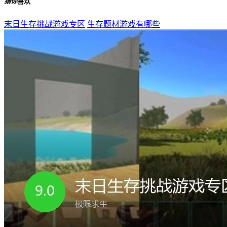
塞雷卡2
下载
鏖战三国
下载
猜你
喜欢