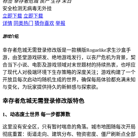
标签
幸存者危城
丧尸
生存
末日
安全检测
无病毒
无外挂
立即下载
立即下载
详情
同类热门
猜你喜欢
举报
游戏
介绍
幸存者危城无需登录修改版是一款横版Roguelike求生沙盒手
游，由圣堂游戏研发、绝地游戏发行，以丧尸危机为背景，契
合当下小说、电影及游戏领域对末世题材的持续热衷，也呼应
了现代人对极端环境下生存策略的深度关注；游戏构建了一个
开放且每次启动均随机生成的世界，确保每局体验都充满未知
与变化，为玩家提供持久的新鲜感与探索欲。
幸存者危城无需登录修改版特色
1、动态废土世界 每一步都算数
这里没有安全区，只有暂时喘息的角落。城市地图随每次开局
彻底重置：街道走向、建筑分布、物资密度、僵尸刷新点全部