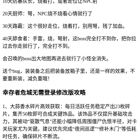
10天防暴队长，烧着打，或者走位让NPC射
20天厨师：弩，NPC烧不烧看心情就行了
30天路霸：这个很好走位，烧着打，别用弩，残了加血。
40天舔食者：手雷，烧，弩射，这boss完全打不到你，把你拉
过去你走就行了，完全打不到。
会召唤的boss出大地图再进去就行了小怪全消失。
送个bug，装装备之后把装备放箱子里，还是一样的效果，不
要重新装，减负重哦！
幸存者危城无需登录修改版攻略
1、大蒜香水碎片高效获取：每日活跃任务稳定产出23枚碎
片，集齐50枚即可合成关键饰品。该饰品不仅提升基础攻击
力，其被动“驱散气息”还能小幅降低周围僵尸仇恨半径，对卡
关玩家尤为关键。建议优先完成“夜间巡逻”“修补木门”等低耗
时任务，确保碎片不断流。