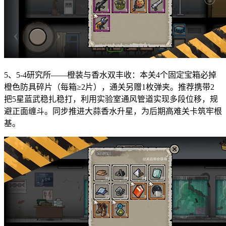
5、5-4研究所——橙装与香水双丰收：本关4个固定宝箱必掉
橙色防具碎片（每箱≥2片），通关另赠1枚弹夹。推荐携带2
把5星蓝武稳扎稳打，利用实验室通风管道实现多段位移，规
避正面缠斗。同步推进大蒜香水升星，为后期高难关卡筑牢根
基。