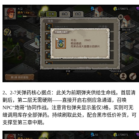
2、2-7关弹药核心据点：此关为前期弹夹供给生命线。首层清
剿后，第二层无需硬刚——直接开启右侧应急通道，召唤
NPC“炮哥”协同作战。注意背包弹夹显示虽仅3格，实则可无
缝调用库存全部弹药。持续刷取此处，配合黑市低价补货，可
支撑至第三章中期。