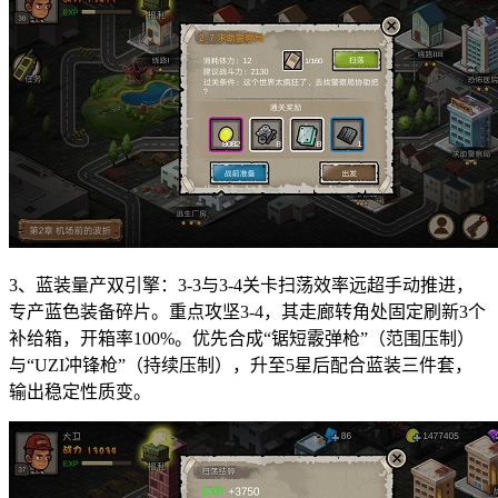
3、蓝装量产双引擎：3-3与3-4关卡扫荡效率远超手动推进，
专产蓝色装备碎片。重点攻坚3-4，其走廊转角处固定刷新3个
补给箱，开箱率100%。优先合成“锯短霰弹枪”（范围压制）
与“UZI冲锋枪”（持续压制），升至5星后配合蓝装三件套，
输出稳定性质变。