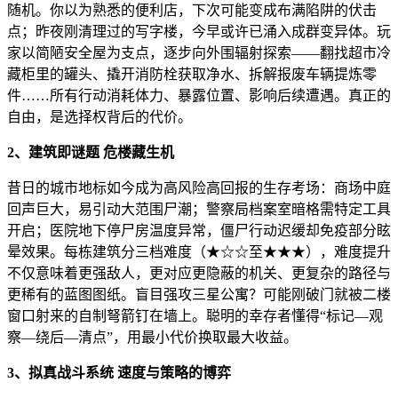
随机。你以为熟悉的便利店，下次可能变成布满陷阱的伏击
点；昨夜刚清理过的写字楼，今早或许已涌入成群变异体。玩
家以简陋安全屋为支点，逐步向外围辐射探索——翻找超市冷
藏柜里的罐头、撬开消防栓获取净水、拆解报废车辆提炼零
件……所有行动消耗体力、暴露位置、影响后续遭遇。真正的
自由，是选择权背后的代价。
2、建筑即谜题 危楼藏生机
昔日的城市地标如今成为高风险高回报的生存考场：商场中庭
回声巨大，易引动大范围尸潮；警察局档案室暗格需特定工具
开启；医院地下停尸房温度异常，僵尸行动迟缓却免疫部分眩
晕效果。每栋建筑分三档难度（★☆☆至★★★），难度提升
不仅意味着更强敌人，更对应更隐蔽的机关、更复杂的路径与
更稀有的蓝图图纸。盲目强攻三星公寓？可能刚破门就被二楼
窗口射来的自制弩箭钉在墙上。聪明的幸存者懂得“标记—观
察—绕后—清点”，用最小代价换取最大收益。
3、拟真战斗系统 速度与策略的博弈