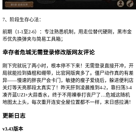
7、阶段生存心法：
前期（1-1至2-6）：专注熟悉机制，用走位替代硬刚，黑市金
币优先换弹夹与简易工具箱；
幸存者危城无需登录修改版网友评论
刚下完就玩了两小时，根本停不下来！无需登录直接开冲，开
局就能捡到撬棍和绷带，比官网版爽多了。僵尸动作真的有差
异——慢速的胖丧尸会卡门，敏捷的瘦子爱绕后，躲进便利店
关灯等天亮那段太真实了！昨天肝到凌晨推到4-2，靠扫荡3-4
凑齐蓝UZI+大蒜香水，终于不用裸拳打丧尸了…危城这随机
地图太上头，每次重开连安全屋位置都不一样，末日感拉满！
更新日志
v3.43版本