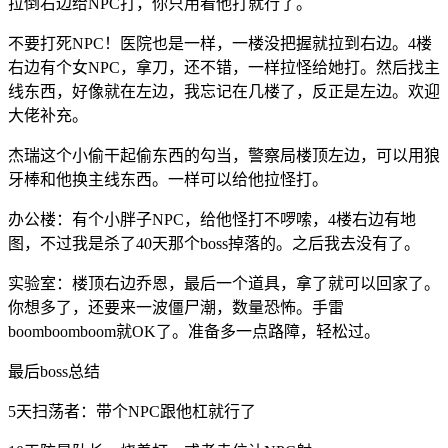
拉倒右边给NPC打，你只用看他打就行了。
不要打死NPC！医院也是一样，一楼没把握就拉到右边。4楼
右边有个女NPC，拿刀，还不错，一样拉怪给她打。然后找主
线东西，好像就在左边，我忘记在几楼了，反正是左边。欢迎
大佬补充。
杰瑞这个小偷干起偷东西的勾当，警察局楼顶左边，可以用狼
牙棒和他换主线东西。一样可以给他拉怪打。
办公楼：有个小胖子NPC，给他怪打不啰嗦，4楼右边有地
图，不过我是杀了40天那个boss掉落的。之后我去没有了。
实验室：楼顶右边乔恩，最后一个道具，拿了就可以回家了。
你想多了，还要来一波僵尸潮，数量恐怖。手雷
boomboomboom就OK了。准备多一点路障，轻松过。
最后boss总结
5天扫荡者：带个NPC跟他杠就行了