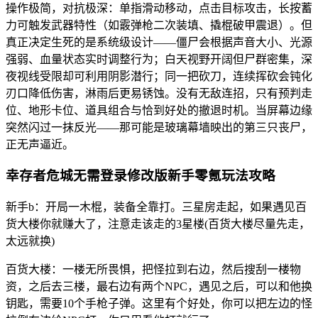
操作极简，对抗极深：单指滑动移动，点击目标攻击，长按蓄
力可触发武器特性（如霰弹枪二次装填、撬棍破甲震退）。但
真正决定生死的是系统级设计——僵尸会根据声音大小、光源
强弱、血量状态实时调整行为；白天视野开阔但尸群密集，深
夜视线受限却可利用阴影潜行；同一把砍刀，连续挥砍会钝化
刃口降低伤害，淋雨后更易锈蚀。没有无敌连招，只有预判走
位、地形卡位、道具组合与恰到好处的撤退时机。当屏幕边缘
突然闪过一抹反光——那可能是玻璃幕墙映出的第三只丧尸，
正无声逼近。
幸存者危城无需登录修改版新手零氪玩法攻略
新手b：开局一木棍，装备全靠打。三星房走起，如果遇见百
货大楼你就赚大了，注意走该走的3星楼(百货大楼尽量先走，
太远就换)
百货大楼：一楼无所畏惧，把怪拉到右边，然后搜刮一楼物
资，之后去三楼，最右边有两个NPC，遇见之后，可以和他换
钥匙，需要10个手枪子弹。这里有个好处，你可以把左边的怪