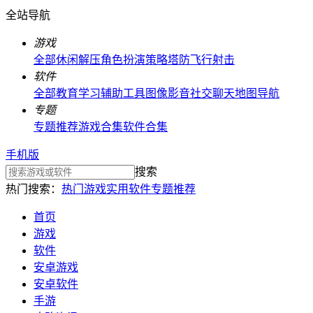
全站导航
游戏
全部
休闲解压
角色扮演
策略塔防
飞行射击
软件
全部
教育学习
辅助工具
图像影音
社交聊天
地图导航
专题
专题推荐
游戏合集
软件合集
手机版
搜索
热门搜索：
热门游戏
实用软件
专题推荐
首页
游戏
软件
安卓游戏
安卓软件
手游