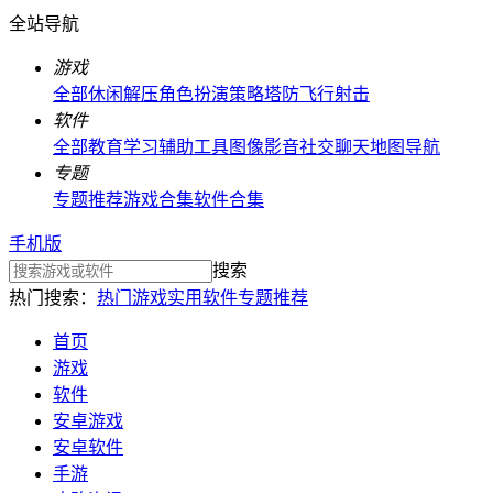
全站导航
游戏
全部
休闲解压
角色扮演
策略塔防
飞行射击
软件
全部
教育学习
辅助工具
图像影音
社交聊天
地图导航
专题
专题推荐
游戏合集
软件合集
手机版
搜索
热门搜索：
热门游戏
实用软件
专题推荐
首页
游戏
软件
安卓游戏
安卓软件
手游