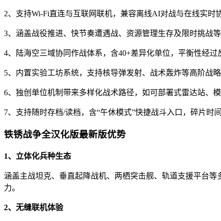
2、支持Wi-Fi直连与互联网联机，兼容离线AI对战与在线实时
3、涵盖战役推进、快节奏遭遇战、资源管理生存及限时挑战
4、陆海空三域协同作战体系，含40+差异化单位，平衡性经过
5、内置实验工坊系统，支持核导弹发射、战术轰炸等高阶战
6、独创单位机制带来多样化战术路径，如可部署式雷达站、
7、支持随时存档/读档，含“午休模式”快捷战斗入口，碎片时
铁锈战争全汉化版最新版优势
1、立体化兵种生态
涵盖主战坦克、垂直起降战机、两栖突击舰、轨道支援平台等
力。
2、无缝联机体验