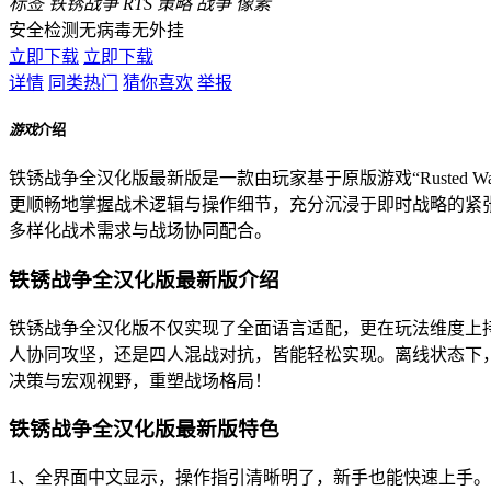
标签
铁锈战争
RTS
策略
战争
像素
安全检测
无病毒
无外挂
立即下载
立即下载
详情
同类热门
猜你喜欢
举报
游戏
介绍
铁锈战争全汉化版最新版是一款由玩家基于原版游戏“Rusted
更顺畅地掌握战术逻辑与操作细节，充分沉浸于即时战略的紧
多样化战术需求与战场协同配合。
铁锈战争全汉化版最新版介绍
铁锈战争全汉化版不仅实现了全面语言适配，更在玩法维度上持
人协同攻坚，还是四人混战对抗，皆能轻松实现。离线状态下
决策与宏观视野，重塑战场格局！
铁锈战争全汉化版最新版特色
1、全界面中文显示，操作指引清晰明了，新手也能快速上手。