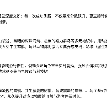
园经营深度交织：每一次成功驯服，不仅带来分数跃升，更直接转
图谱。
山裂谷、幽暗的深渊海沟、悬浮的磁力群岛等多元地貌中，用动
收入空中生态舱。每只动物都将激活专属养成支线，影响飞船生
厚度影响滑行惯性，裂缝会随角色重量实时蔓延，强风会偏移跳跃
藏冰晶图鉴与气候调节科技树。
凝视的雪鸮、共生藤蔓的树懒、音波震颤的蝠鲼……每个基础物
心”，永久提升对应动物展馆收益与游客停留时长。