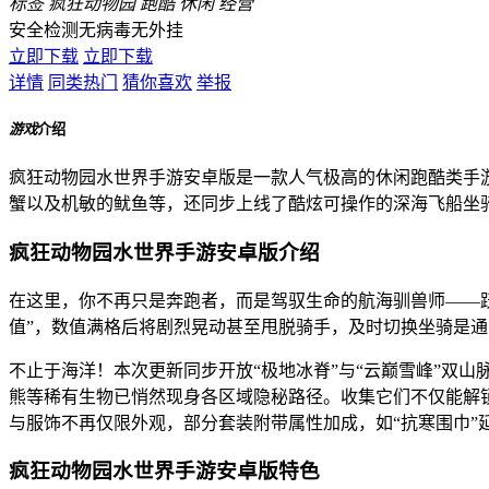
标签
疯狂动物园
跑酷
休闲
经营
安全检测
无病毒
无外挂
立即下载
立即下载
详情
同类热门
猜你喜欢
举报
游戏
介绍
疯狂动物园水世界手游安卓版是一款人气极高的休闲跑酷类手
蟹以及机敏的鱿鱼等，还同步上线了酷炫可操作的深海飞船坐
疯狂动物园水世界手游安卓版介绍
在这里，你不再只是奔跑者，而是驾驭生命的航海驯兽师——
值”，数值满格后将剧烈晃动甚至甩脱骑手，及时切换坐骑是
不止于海洋！本次更新同步开放“极地冰脊”与“云巅雪峰”双
熊等稀有生物已悄然现身各区域隐秘路径。收集它们不仅能解
与服饰不再仅限外观，部分套装附带属性加成，如“抗寒围巾”
疯狂动物园水世界手游安卓版特色