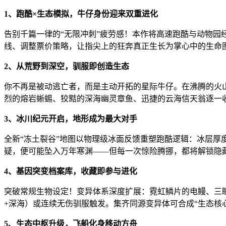
1、跑酷×生态模拟，牛仔身份迎来双重进化
告别千篇一律的“无限冲刺”疲劳感！本作将高速跑酷与动物
线、调整票价策略，让指尖上的狂奔真正生长为掌心中的生命
2、从荒野到深空，驯服即创造生态
你不再是被动逃亡者，而是主动开拓的星际牛仔。在沸腾的火
烈的熔岩蜥蜴、狡黠的深海幽灵章鱼、迅捷的云海信天翁逐一
3、冰川纪元开启，地形成为最大对手
全新“冻土裂谷”地图以物理级冰面反馈重塑跑酷逻辑：冰层
疑，便可能坠入万年寒渊——但每一次惊险腾挪，都将解锁隐
4、基因突变档案库，收藏即参与进化
突破常规生物设定！变异体系深度扩展：霓虹鳞片的电鳗、三瞳
+深海）或连续无伤驯服触发。集齐同源变异体可合成“生态核
5、生态中枢升级，飞船化身移动方舟