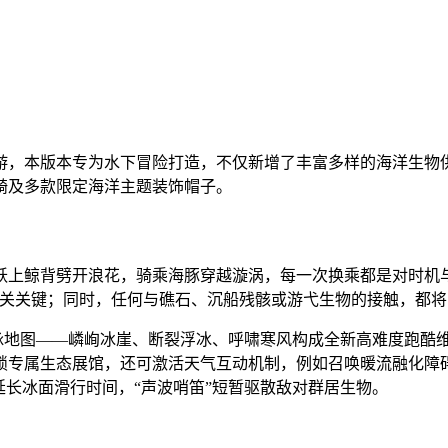
游，本版本专为水下冒险打造，不仅新增了丰富多样的海洋生物
骑及多款限定海洋主题装饰帽子。
跃上鲸背劈开浪花，骑乘海豚穿越漩涡，每一次换乘都是对时机
通关关键；同时，任何与礁石、沉船残骸或游弋生物的接触，都将
山脉地图——嶙峋冰崖、断裂浮冰、呼啸寒风构成全新高难度跑酷
锁专属生态展馆，还可激活天气互动机制，例如召唤暖流融化障
延长冰面滑行时间，“声波哨笛”短暂驱散敌对群居生物。