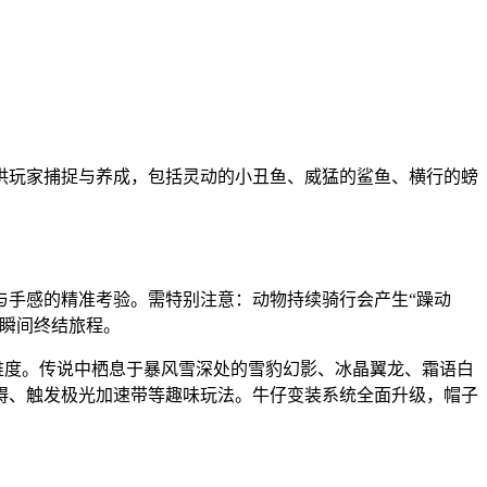
供玩家捕捉与养成，包括灵动的小丑鱼、威猛的鲨鱼、横行的螃
与手感的精准考验。需特别注意：动物持续骑行会产生“躁动
瞬间终结旅程。
维度。传说中栖息于暴风雪深处的雪豹幻影、冰晶翼龙、霜语白
碍、触发极光加速带等趣味玩法。牛仔变装系统全面升级，帽子