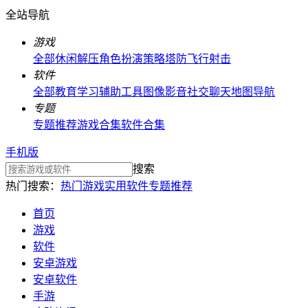
全站导航
游戏
全部
休闲解压
角色扮演
策略塔防
飞行射击
软件
全部
教育学习
辅助工具
图像影音
社交聊天
地图导航
专题
专题推荐
游戏合集
软件合集
手机版
搜索
热门搜索：
热门游戏
实用软件
专题推荐
首页
游戏
软件
安卓游戏
安卓软件
手游