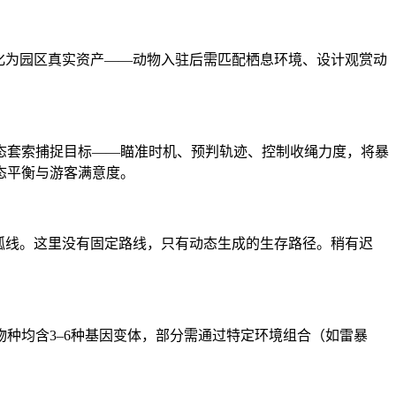
化为园区真实资产——动物入驻后需匹配栖息环境、设计观赏动
态套索捕捉目标——瞄准时机、预判轨迹、控制收绳力度，将暴
态平衡与游客满意度。
弧线。这里没有固定路线，只有动态生成的生存路径。稍有迟
种均含3–6种基因变体，部分需通过特定环境组合（如雷暴