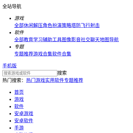
全站导航
游戏
全部
休闲解压
角色扮演
策略塔防
飞行射击
软件
全部
教育学习
辅助工具
图像影音
社交聊天
地图导航
专题
专题推荐
游戏合集
软件合集
手机版
搜索
热门搜索：
热门游戏
实用软件
专题推荐
首页
游戏
软件
安卓游戏
安卓软件
手游