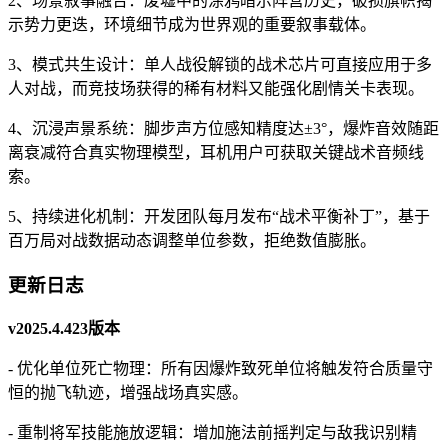
2、场景叙事融合：废墟中的涂鸦暗示阵营历史，破损旗帜揭
示势力更迭，环境细节成为世界观的重要叙事载体。
3、模式共生设计：单人战役解锁的战术芯片可直接应用于多
人对战，而竞技场获得的稀有材料又能强化剧情关卡表现。
4、沉浸声景系统：脚步声方位感知精度达±3°，爆炸音效随距
离衰减符合真实物理模型，耳机用户可获取关键战术音频线
索。
5、持续进化机制：开发团队每月发布“战术平衡补丁”，基于
百万局对战数据动态调整单位参数，拒绝数值膨胀。
更新日志
v2025.4.423版本
- 优化单位死亡物理：所有因爆炸致死单位将触发符合质量守
恒的抛飞轨迹，增强战场真实感。
- 重制将军技能施放逻辑：增加施法前摇判定与敌我识别精