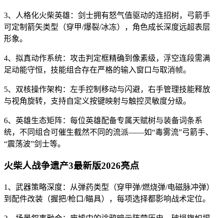
3、人格化火柴英雄：剑士拥有怒气值驱动的连招树，弓箭手
可定制箭矢类型（穿甲/爆裂/冰冻），角色成长深度远超表层
形象。
4、拟真动作系统：攻击判定框精确到像素级，浮空连段需满
足动能守恒，技能组合存在严格的输入窗口与取消帧。
5、双核操作架构：左手控制移动与闪避，右手管理技能释放
与视角旋转，支持自定义按键映射与触控灵敏度分级。
6、英雄生态矩阵：每位英雄配备专属天赋树与装备词条系
统，不同组合可催生截然不同的流派——如“毒雾流”弓箭手、
“震荡波”剑士等。
火柴人战争遗产3最新版2026亮点
1、武器策略深度：从弹药类型（穿甲弹/燃烧弹/电磁脉冲弹）
到配件改装（握把/枪口/瞄具），每项选择都影响战术定位。