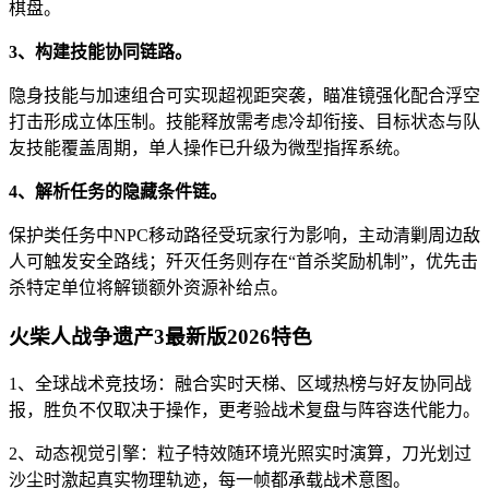
棋盘。
3、构建技能协同链路。
隐身技能与加速组合可实现超视距突袭，瞄准镜强化配合浮空
打击形成立体压制。技能释放需考虑冷却衔接、目标状态与队
友技能覆盖周期，单人操作已升级为微型指挥系统。
4、解析任务的隐藏条件链。
保护类任务中NPC移动路径受玩家行为影响，主动清剿周边敌
人可触发安全路线；歼灭任务则存在“首杀奖励机制”，优先击
杀特定单位将解锁额外资源补给点。
火柴人战争遗产3最新版2026特色
1、全球战术竞技场：融合实时天梯、区域热榜与好友协同战
报，胜负不仅取决于操作，更考验战术复盘与阵容迭代能力。
2、动态视觉引擎：粒子特效随环境光照实时演算，刀光划过
沙尘时激起真实物理轨迹，每一帧都承载战术意图。