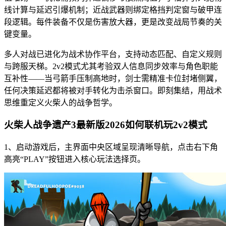
线计算与延迟引爆机制；近战武器则绑定格挡判定窗与破甲连
段逻辑。每件装备不仅是伤害放大器，更是改变战局节奏的关
键变量。
多人对战已进化为战术协作平台，支持动态匹配、自定义规则
与跨服天梯。2v2模式尤其考验双人信息同步效率与角色职能
互补性——当弓箭手压制高地时，剑士需精准卡位封堵侧翼，
任何决策延迟都将被对手转化为击杀窗口。即刻集结，用战术
思维重定义火柴人的战争哲学。
火柴人战争遗产3最新版2026如何联机玩2v2模式
1、启动游戏后，主界面中央区域呈现清晰导航，点击右下角
高亮“PLAY”按钮进入核心玩法选择页。