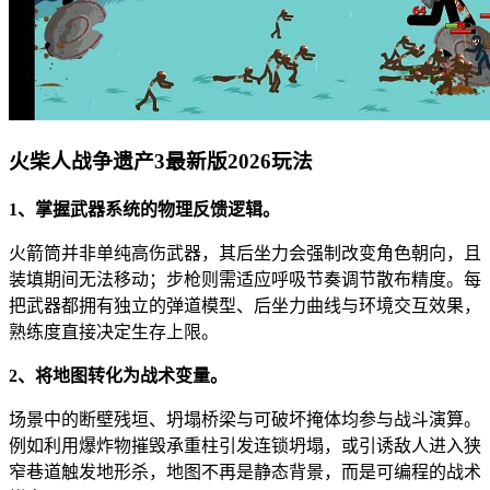
火柴人战争遗产3最新版2026玩法
1、掌握武器系统的物理反馈逻辑。
火箭筒并非单纯高伤武器，其后坐力会强制改变角色朝向，且
装填期间无法移动；步枪则需适应呼吸节奏调节散布精度。每
把武器都拥有独立的弹道模型、后坐力曲线与环境交互效果，
熟练度直接决定生存上限。
2、将地图转化为战术变量。
场景中的断壁残垣、坍塌桥梁与可破坏掩体均参与战斗演算。
例如利用爆炸物摧毁承重柱引发连锁坍塌，或引诱敌人进入狭
窄巷道触发地形杀，地图不再是静态背景，而是可编程的战术