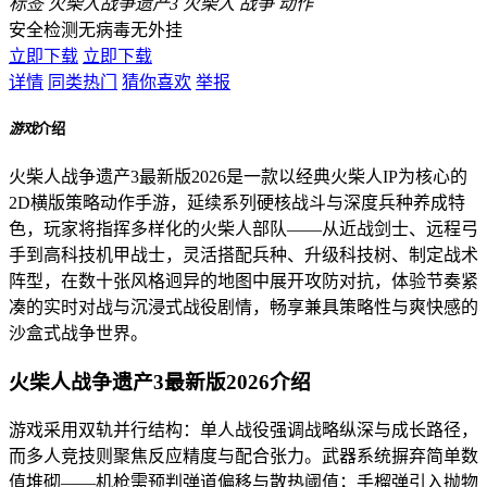
标签
火柴人战争遗产3
火柴人
战争
动作
安全检测
无病毒
无外挂
立即下载
立即下载
详情
同类热门
猜你喜欢
举报
游戏
介绍
火柴人战争遗产3最新版2026是一款以经典火柴人IP为核心的
2D横版策略动作手游，延续系列硬核战斗与深度兵种养成特
色，玩家将指挥多样化的火柴人部队——从近战剑士、远程弓
手到高科技机甲战士，灵活搭配兵种、升级科技树、制定战术
阵型，在数十张风格迥异的地图中展开攻防对抗，体验节奏紧
凑的实时对战与沉浸式战役剧情，畅享兼具策略性与爽快感的
沙盒式战争世界。
火柴人战争遗产3最新版2026介绍
游戏采用双轨并行结构：单人战役强调战略纵深与成长路径，
而多人竞技则聚焦反应精度与配合张力。武器系统摒弃简单数
值堆砌——机枪需预判弹道偏移与散热阈值；手榴弹引入抛物