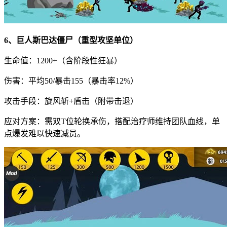
6、巨人斯巴达僵尸（重型攻坚单位）
生命值：1200+（含阶段性狂暴）
伤害：平均50/暴击155（暴击率12%）
攻击手段：旋风斩+盾击（附带击退）
应对方案：需双T位轮换承伤，搭配治疗师维持团队血线，单
点爆发难以快速减员。