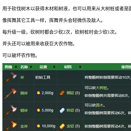
用于砍伐树木以获得木材和树液，也可以用来从大树桩或者是
像挥舞其它工具一样，挥舞斧头会轻微伤及敌人。
每升级一级，砍树时都会少砍2次，砍树桩时会少砍1次。
斧头还可以被用来收获巨大农作物。
可以破坏农作物。