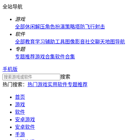
全站导航
游戏
全部
休闲解压
角色扮演
策略塔防
飞行射击
软件
全部
教育学习
辅助工具
图像影音
社交聊天
地图导航
专题
专题推荐
游戏合集
软件合集
手机版
搜索
热门搜索：
热门游戏
实用软件
专题推荐
首页
游戏
软件
安卓游戏
安卓软件
手游