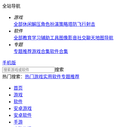
全站导航
游戏
全部
休闲解压
角色扮演
策略塔防
飞行射击
软件
全部
教育学习
辅助工具
图像影音
社交聊天
地图导航
专题
专题推荐
游戏合集
软件合集
手机版
搜索
热门搜索：
热门游戏
实用软件
专题推荐
首页
游戏
软件
安卓游戏
安卓软件
手游