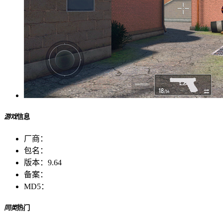
游戏
信息
厂商：
包名：
版本：
9.64
备案：
MD5：
同类
热门