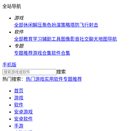
全站导航
游戏
全部
休闲解压
角色扮演
策略塔防
飞行射击
软件
全部
教育学习
辅助工具
图像影音
社交聊天
地图导航
专题
专题推荐
游戏合集
软件合集
手机版
搜索
热门搜索：
热门游戏
实用软件
专题推荐
首页
游戏
软件
安卓游戏
安卓软件
手游