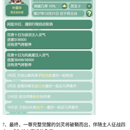
7、最终，一尊完整觉醒的剑灵将破鞘而出，伴随主人征战四