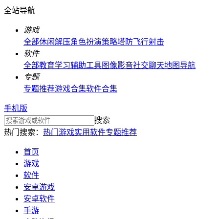
全站导航
游戏
全部
休闲解压
角色扮演
策略塔防
飞行射击
软件
全部
教育学习
辅助工具
图像影音
社交聊天
地图导航
专题
专题推荐
游戏合集
软件合集
手机版
搜索
热门搜索：
热门游戏
实用软件
专题推荐
首页
游戏
软件
安卓游戏
安卓软件
手游