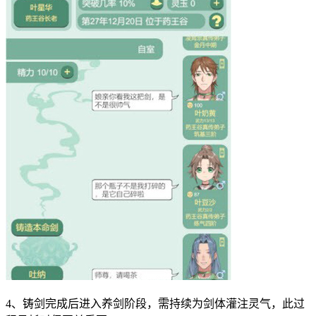
4、铸剑完成后进入养剑阶段，需持续为剑体灌注灵气，此过