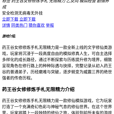
标签
药王谷女修修炼手札
无限精力
乙女向
模拟经营
剧情养
成
安全检测
无病毒
无外挂
立即下载
立即下载
详情
同类热门
猜你喜欢
举报
游戏
介绍
药王谷女修修炼手札无限精力是一款全新上线的文字修仙类游
戏，玩家将沉浸于一段高度自由的模拟修真人生，可自主选择
多样化的成长路径，通过不断探索与历练提升修为境界，细致
呈现角色在修行路上的种种际遇与抉择，完整记录从初入药王
谷的普通弟子，历经磨难与突破，逐步蜕变为威震三界的绝世
强者的传奇历程。
药王谷女修修炼手札无限精力介绍
药王谷女修修炼手札无限精力是一款修仙模拟游戏，它为玩家
打造了一个充满奇幻色彩与神秘气息的修仙世界。在这个世界
里，玩家将踏上一段独特的修仙之旅，体验到前所未有的游戏