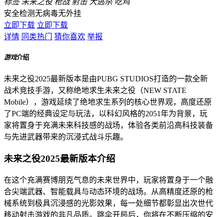
标签
未来之役
枪战
射击
大逃杀
吃鸡
安全检测
无病毒
无外挂
立即下载
立即下载
详情
同类热门
猜你喜欢
举报
游戏
介绍
未来之役2025最新版本是由PUBG STUDIOS打造的一款全新
战术竞技手游，又称绝地求生未来之役（NEW STATE
Mobile），游戏延续了绝地求生系列的核心世界观，高度还原
了PC端的经典设定与玩法，以科幻风格的2051年为背景，玩
家将置身于充满未来科技感的战场，体验各类前沿高科技装备
与先进武器带来的沉浸式战斗乐趣。
未来之役2025最新版本介绍
在这个充满赛博朋克气息的未来世界中，玩家将置身于一个融
合尖端武器、智能载具与动态环境的战场。从高精度还原的枪
械系统到极具沉浸感的光影效果，每一处细节都彰显出次世代
移动射击游戏的非凡品质。跳伞开局后，你将在不断压缩的安