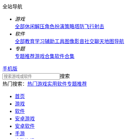
全站导航
游戏
全部
休闲解压
角色扮演
策略塔防
飞行射击
软件
全部
教育学习
辅助工具
图像影音
社交聊天
地图导航
专题
专题推荐
游戏合集
软件合集
手机版
搜索
热门搜索：
热门游戏
实用软件
专题推荐
首页
游戏
软件
安卓游戏
安卓软件
手游