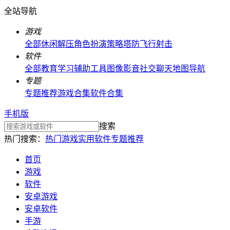
全站导航
游戏
全部
休闲解压
角色扮演
策略塔防
飞行射击
软件
全部
教育学习
辅助工具
图像影音
社交聊天
地图导航
专题
专题推荐
游戏合集
软件合集
手机版
搜索
热门搜索：
热门游戏
实用软件
专题推荐
首页
游戏
软件
安卓游戏
安卓软件
手游