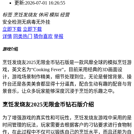
更新:
2026-07-01 16:26:55
标签
烹饪发烧友
休闲
模拟
经营
安全检测
无病毒
无外挂
立即下载
立即下载
详情
同类热门
猜你喜欢
举报
游戏
介绍
烹饪发烧友2025无限金币钻石版是一款风靡全球的模拟烹饪游
戏，英文名为“Cooking Fever”，目前采用经典的3D画面设
计，游戏场景制作精美，细节处理到位，无论是餐馆背景、操
作台还是各类美食都显得十分逼真，配合生动有趣的配音与背
景音乐，让众多玩家能够深度沉浸于烹饪的乐趣之中。
烹饪发烧友2025无限金币钻石版介绍
为了增强游戏的真实性和可玩性，烹饪发烧友游戏中采用的是
时间管理的玩法，玩家需要去根据客户的刁钻要求进行食物制
作，在此过程中不仅可以锻炼自己的烹饪水平，而且还能为自