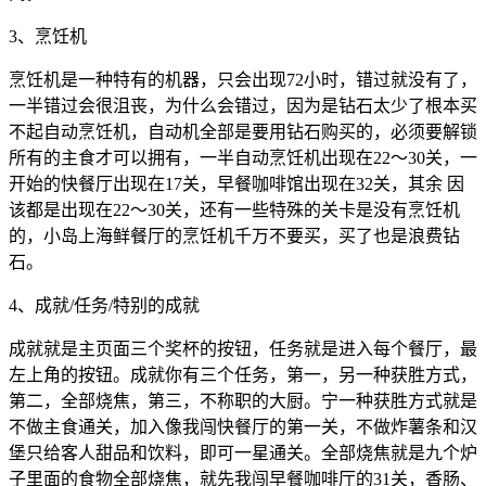
3、烹饪机
烹饪机是一种特有的机器，只会出现72小时，错过就没有了，
一半错过会很沮丧，为什么会错过，因为是钻石太少了根本买
不起自动烹饪机，自动机全部是要用钻石购买的，必须要解锁
所有的主食才可以拥有，一半自动烹饪机出现在22～30关，一
开始的快餐厅出现在17关，早餐咖啡馆出现在32关，其余 因
该都是出现在22～30关，还有一些特殊的关卡是没有烹饪机
的，小岛上海鲜餐厅的烹饪机千万不要买，买了也是浪费钻
石。
4、成就/任务/特别的成就
成就就是主页面三个奖杯的按钮，任务就是进入每个餐厅，最
左上角的按钮。成就你有三个任务，第一，另一种获胜方式，
第二，全部烧焦，第三，不称职的大厨。宁一种获胜方式就是
不做主食通关，加入像我闯快餐厅的第一关，不做炸薯条和汉
堡只给客人甜品和饮料，即可一星通关。全部烧焦就是九个炉
子里面的食物全部烧焦，就先我闯早餐咖啡厅的31关，香肠、